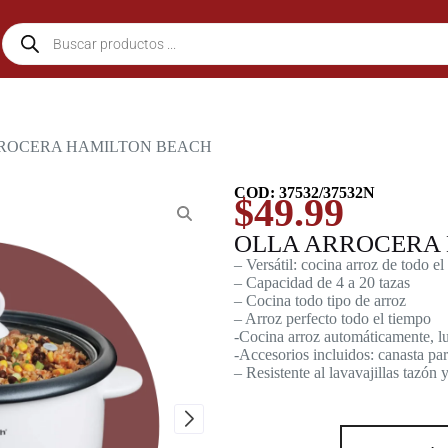
RROCERA HAMILTON BEACH
COD: 37532/37532N
$
49.99
OLLA ARROCERA
– Versátil: cocina arroz de todo e
– Capacidad de 4 a 20 tazas
– Cocina todo tipo de arroz
– Arroz perfecto todo el tiempo
-Cocina arroz automáticamente, l
-Accesorios incluidos: canasta par
– Resistente al lavavajillas tazón 