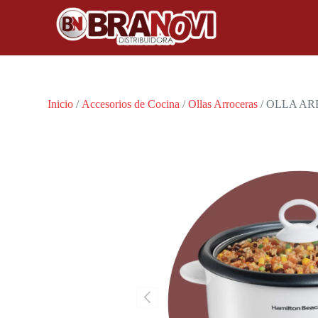
Inicio
/
Accesorios de Cocina
/
Ollas Arroceras
/ OLLA A