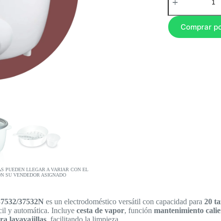
Comprar p
AS PUEDEN LLEGAR A VARIAR CON EL
ON SU VENDEDOR ASIGNADO
37532/37532N
es un electrodoméstico versátil con capacidad para
20 ta
il y automática. Incluye
cesta de vapor
, función
mantenimiento calie
ra lavavajillas
, facilitando la limpieza.