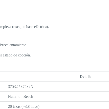
limpieza (excepto base eléctrica).
obrecalentamiento.
el estado de cocción.
Detalle
37532 / 37532N
Hamilton Beach
20 tazas (≈3.8 litros)