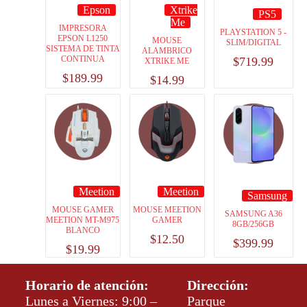
Epson
Xtrike
PS5
Me
IMPRESORA
PLAYSTATION 5 -
EPSON L1250
MOUSE
SLIM/DIGITAL
SISTEMA DE TINTA
ALAMBRICO
CONTINUA
$
719.99
XTRIKE ME
$
189.99
$
14.99
Meetion
Meetion
Samsung
MOUSE GAMER
MOUSE MEETION
SAMSUNG A36
MEETION MT-M975
GAMER
8GB/256GB
BLANCO
$
12.50
$
399.99
$
19.99
Horario de atención:
Dirección:
Lunes a Viernes: 9:00 –
Parque