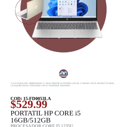
*LA ILUSTRACIÓN, DIMENSIONES Y CARACTERISTICAS PUEDEN LLEGAR A VARIAR CON EL PRODUCTO FINAL,
CUALQUIER DUDA CONSULTAR CON SU VENDEDOR ASIGNADO
COD: 15-FD0053LA
$
529.99
PORTATIL HP CORE i5
16GB/512GB
PROCESADOR CORE I5 1235U