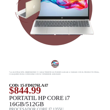
*LA ILUSTRACIÓN, DIMENSIONES Y CARACTERISTICAS PUEDEN LLEGAR A VARIAR CON EL PRODUCTO FINAL,
CUALQUIER DUDA CONSULTAR CON SU VENDEDOR ASIGNADO
COD: 15-FD0276LA/i7
$
844.99
PORTATIL HP CORE i7
16GB/512GB
PROCESADOR CORE I7 1355U