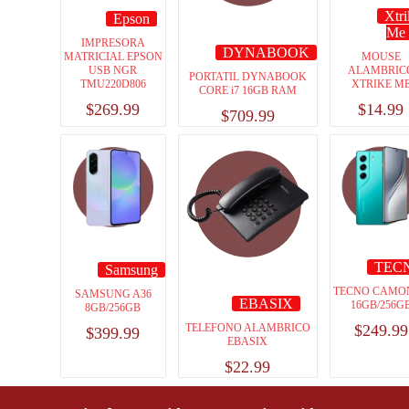
Xtr
Epson
Me
IMPRESORA
DYNABOOK
MATRICIAL EPSON
MOUSE
USB NGR
ALAMBRIC
PORTATIL DYNABOOK
TMU220D806
XTRIKE M
CORE i7 16GB RAM
$
269.99
$
14.99
$
709.99
TEC
Samsung
TECNO CAMON
SAMSUNG A36
EBASIX
16GB/256G
8GB/256GB
TELEFONO ALAMBRICO
$
249.99
$
399.99
EBASIX
$
22.99