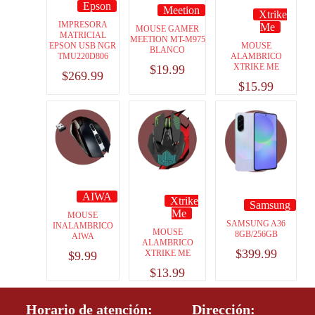
Epson
Meetion
Xtrike
IMPRESORA
Me
MOUSE GAMER
MATRICIAL
MEETION MT-M975
MOUSE
EPSON USB NGR
BLANCO
ALAMBRICO
TMU220D806
XTRIKE ME
$
19.99
$
269.99
$
15.99
AIWA
Xtrike
Samsung
Me
MOUSE
SAMSUNG A36
INALAMBRICO
MOUSE
8GB/256GB
AIWA
ALAMBRICO
$
399.99
XTRIKE ME
$
9.99
$
13.99
Horario de atención:
Dirección: