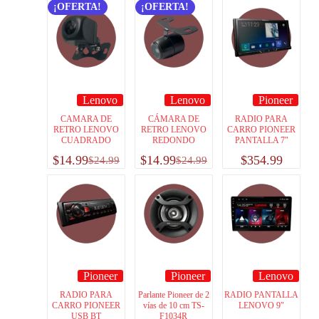
¡OFERTA!
¡OFERTA!
Lenovo
Lenovo
Pioneer
CAMARA DE
CÁMARA DE
RADIO PARA
RETRO LENOVO
RETRO LENOVO
CARRO PIONEER
CUADRADO
REDONDO
PANTALLA 7″
$
14.99
$
14.99
$
354.99
$
24.99
$
24.99
Pioneer
Pioneer
Lenovo
RADIO PARA
Parlante Pioneer de 2
RADIO PANTALLA
CARRO PIONEER
vías de 10 cm TS-
LENOVO 9″
USB BT
F1034R