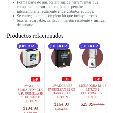
Forma parte de una plataforma de herramientas que
comparte la misma batería, lo que permite
intercambiarla fácilmente entre distintos equipos.
Se entrega con un completo kit que incluye brocas,
batería recargable, cargador, maletín resistente y manual
de usuario.
Productos relacionados
¡OFERTA!
¡OFERTA!
¡OFERTA!
BP
BP
BP
LAVADORA BP
LICUADORA BP 1.6
LAVADORA
EVERCLEAN 12 KG
LITROS 2
SEMIAUTOMATIC
DARK GRAY
VELOCIDADES +
A SUPREMEWASH
EDITION
PULSO
16 KG WHITE
EDITION
$
164.99
$
29.99
$
34.99
$
194.99
$
194.99