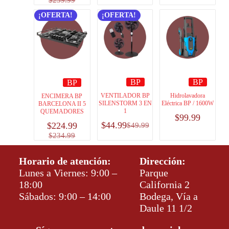
$
239.99
¡OFERTA!
¡OFERTA!
BP
BP
BP
VENTILADOR BP
Hidrolavadora
ENCIMERA BP
SILENSTORM 3 EN
Eléctrica BP / 1600W
BARCELONA II 5
1
QUEMADORES
$
99.99
$
44.99
$
224.99
$
49.99
$
234.99
Horario de atención:
Dirección:
Lunes a Viernes: 9:00 –
Parque
18:00
California 2
Sábados: 9:00 – 14:00
Bodega, Vía a
Daule 11 1/2