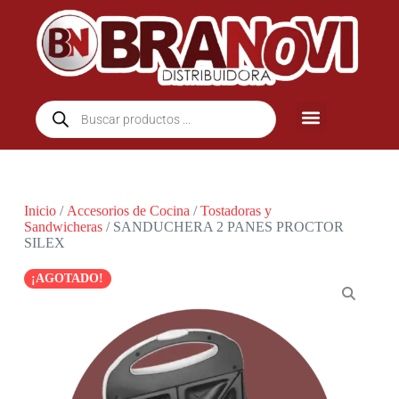
Inicio
/
Accesorios de Cocina
/
Tostadoras y
Sandwicheras
/ SANDUCHERA 2 PANES PROCTOR
SILEX
¡AGOTADO!