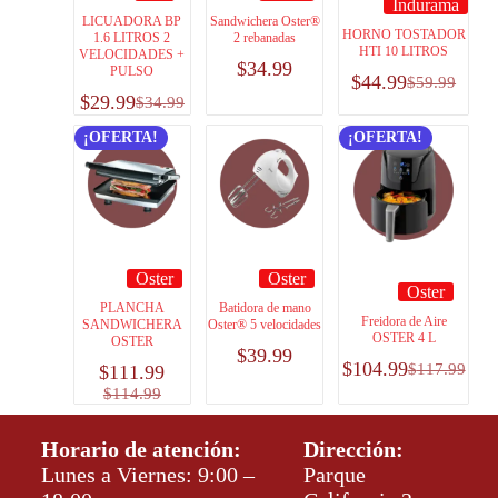
Indurama
LICUADORA BP
Sandwichera Oster®
HORNO TOSTADOR
1.6 LITROS 2
2 rebanadas
HTI 10 LITROS
VELOCIDADES +
$
34.99
PULSO
$
44.99
$
59.99
$
29.99
$
34.99
¡OFERTA!
¡OFERTA!
Oster
Oster
Oster
PLANCHA
Batidora de mano
Freidora de Aire
SANDWICHERA
Oster® 5 velocidades
OSTER 4 L
OSTER
$
39.99
$
104.99
$
117.99
$
111.99
$
114.99
Horario de atención:
Dirección:
Lunes a Viernes: 9:00 –
Parque