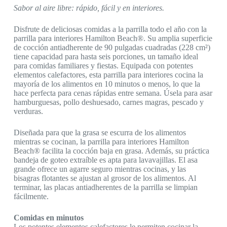
Sabor al aire libre: rápido, fácil y en interiores.
Disfrute de deliciosas comidas a la parrilla todo el año con la
parrilla para interiores Hamilton Beach®. Su amplia superficie
de cocción antiadherente de 90 pulgadas cuadradas (228 cm²)
tiene capacidad para hasta seis porciones, un tamaño ideal
para comidas familiares y fiestas. Equipada con potentes
elementos calefactores, esta parrilla para interiores cocina la
mayoría de los alimentos en 10 minutos o menos, lo que la
hace perfecta para cenas rápidas entre semana. Úsela para asar
hamburguesas, pollo deshuesado, carnes magras, pescado y
verduras.
Diseñada para que la grasa se escurra de los alimentos
mientras se cocinan, la parrilla para interiores Hamilton
Beach® facilita la cocción baja en grasa. Además, su práctica
bandeja de goteo extraíble es apta para lavavajillas. El asa
grande ofrece un agarre seguro mientras cocinas, y las
bisagras flotantes se ajustan al grosor de los alimentos. Al
terminar, las placas antiadherentes de la parrilla se limpian
fácilmente.
Comidas en minutos
Los potentes elementos calefactores le permiten cocinar la