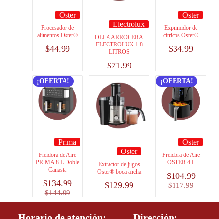
Oster
Oster
Electrolux
Procesador de
Exprimidor de
alimentos Oster®
cítricos Oster®
OLLA ARROCERA
ELECTROLUX 1.8
$
44.99
$
34.99
LITROS
$
71.99
¡OFERTA!
¡OFERTA!
Prima
Oster
Oster
Freidora de Aire
Freidora de Aire
PRIMA 8 L Doble
OSTER 4 L
Extractor de jugos
Canasta
Oster® boca ancha
$
104.99
$
134.99
$
129.99
$
117.99
$
144.99
Horario de atención:
Dirección: