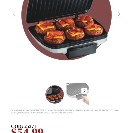
*LA ILUSTRACIÓN, DIMENSIONES Y CARACTERISTICAS PUEDEN LLEGAR A VARIAR CON EL PRODUCTO FINAL,
CUALQUIER DUDA CONSULTAR CON SU VENDEDOR ASIGNADO
COD: 25371
$
54.99