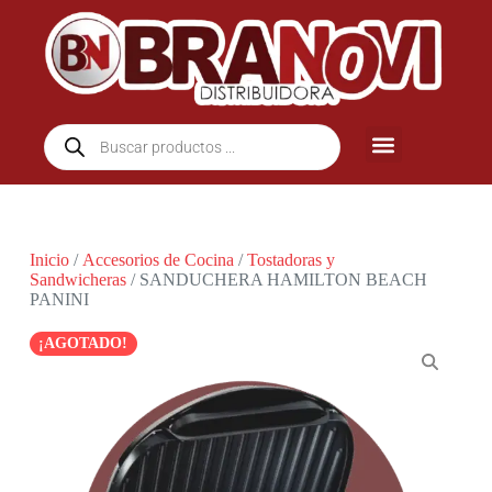
Inicio
/
Accesorios de Cocina
/
Tostadoras y
Sandwicheras
/ SANDUCHERA HAMILTON BEACH
PANINI
¡AGOTADO!