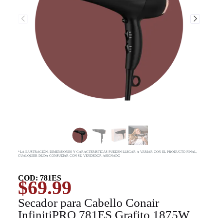
*LA ILUSTRACIÓN, DIMENSIONES Y CARACTERISTICAS PUEDEN LLEGAR A VARIAR CON EL PRODUCTO FINAL,
CUALQUIER DUDA CONSULTAR CON SU VENDEDOR ASIGNADO
COD: 781ES
$
69.99
Secador para Cabello Conair
InfinitiPRO 781ES Grafito 1875W