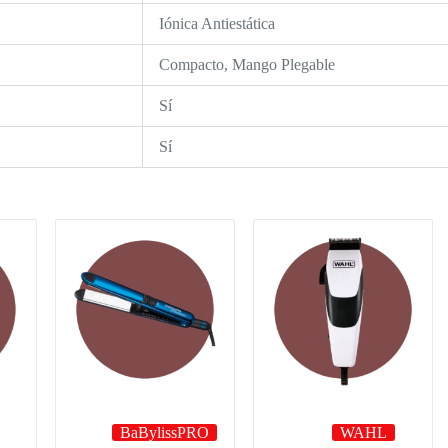
Iónica Antiestática
Compacto, Mango Plegable
Sí
Sí
BaBylissPRO
WAHL