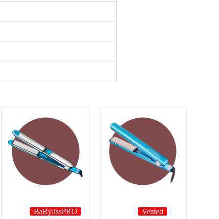
BaBylissPRO
Vented