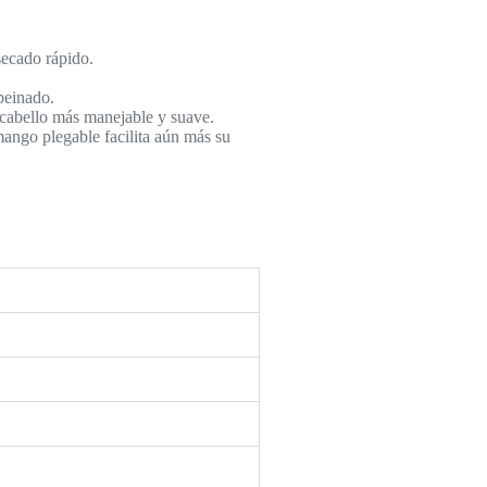
secado rápido.
 peinado.
l cabello más manejable y suave.
mango plegable facilita aún más su