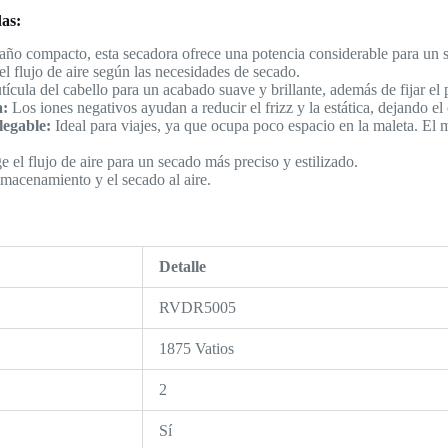
das:
año compacto, esta secadora ofrece una potencia considerable para un 
el flujo de aire según las necesidades de secado.
utícula del cabello para un acabado suave y brillante, además de fijar el
a:
Los iones negativos ayudan a reducir el frizz y la estática, dejando e
egable:
Ideal para viajes, ya que ocupa poco espacio en la maleta. El 
e el flujo de aire para un secado más preciso y estilizado.
almacenamiento y el secado al aire.
:
Detalle
RVDR5005
1875 Vatios
2
Sí