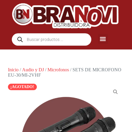
Inicio
/
Audio y DJ
/
Microfonos
/ SETS DE MICROFONO
EU-30/MI-2VHF
¡AGOTADO!