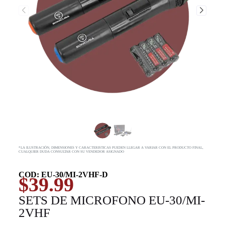
*LA ILUSTRACIÓN, DIMENSIONES Y CARACTERISTICAS PUEDEN LLEGAR A VARIAR CON EL PRODUCTO FINAL,
CUALQUIER DUDA CONSULTAR CON SU VENDEDOR ASIGNADO
COD: EU-30/MI-2VHF-D
$
39.99
SETS DE MICROFONO EU-30/MI-
2VHF