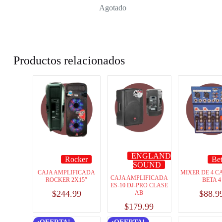
Agotado
Productos relacionados
ENGLAND
Rocker
Bet
SOUND
CAJA AMPLIFICADA
MIXER DE 4 
CAJA AMPLIFICADA
ROCKER 2X15″
BETA 4
ES-10 DJ-PRO CLASE
$
244.99
$
88.9
AB
$
179.99