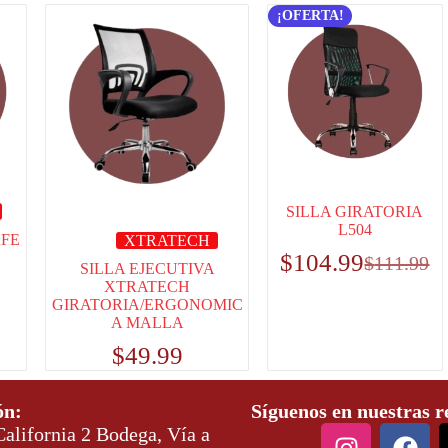
¡OFERTA!
SILLA GIRATORIA
L504
AFE
XTRATECH
$
104.99
$
111.99
SILLA EJECUTIVA
XTRATECH
GIRATORIA/ERGONOMIC
A MALLA
$
49.99
ón:
Síguenos en nuestras r
alifornia 2 Bodega, Vía a