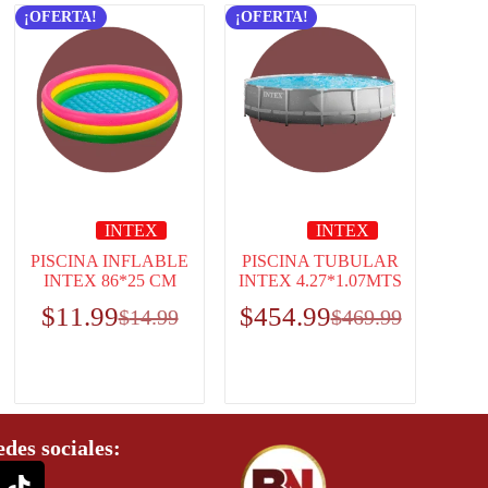
¡OFERTA!
¡OFERTA!
INTEX
INTEX
PISCINA INFLABLE
PISCINA TUBULAR
INTEX 86*25 CM
INTEX 4.27*1.07MTS
$
11.99
$
454.99
$
14.99
$
469.99
edes sociales: