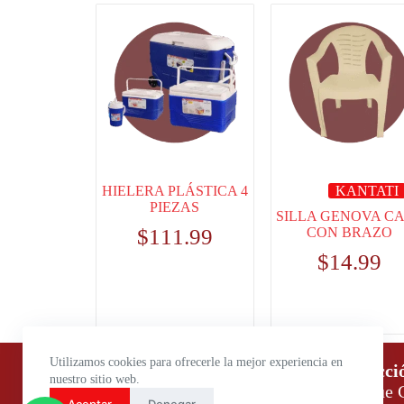
HIELERA PLÁSTICA 4
KANTATI
PIEZAS
SILLA GENOVA C
$
111.99
CON BRAZO
$
14.99
Utilizamos cookies para ofrecerle la mejor experiencia en
Horario de atención:
Direcci
nuestro sitio web.
Lunes a Viernes: 9:00 – 18:00
Parque C
Aceptar
Denegar