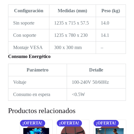
Configuración
Medidas (mm)
Peso (kg)
Sin soporte
1235 x 715 x 57.5
14.0
Con soporte
1235 x 780 x 230
14.1
Montaje VESA
300 x 300 mm
–
Consumo Energético
Parámetro
Detalle
Voltaje
100-240V 50/60Hz
Consumo en espera
<0.5W
Productos relacionados
¡OFERTA!
¡OFERTA!
¡OFERTA!