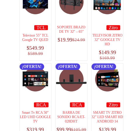
TCL
SOPORTE BRAZO
Zitro
DE TV 32″ – 65″
Televisor 55″ TCL
TELEVISOR ZITRO
$
19.99
$
24.99
Google TV QLED
32″ GOOGLE TV
HD
$
549.99
$
149.99
$
589.99
$
169.99
¡OFERTA!
¡OFERTA!
¡OFERTA!
RCA
RCA
Zitro
Smart Tv RCA 50″
BARRA DE
SMART TV ZITRO
LED UHD GOOGLE
SONIDO RCA/ET-
32″ LED SMART HD
TV
028DHT
ANDROID 14
$
319.99
$
99.99
$
139.99
$
105.99