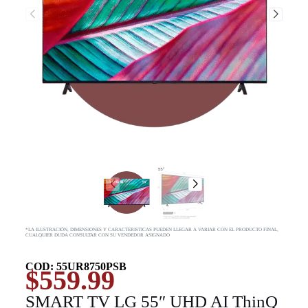
*LA ILUSTRACIÓN, DIMENSIONES Y CARACTERISTICAS PUEDEN LLEGAR A VARIAR CON EL PRODUCTO FINAL,
CUALQUIER DUDA CONSULTAR CON SU VENDEDOR ASIGNADO
COD: 55UR8750PSB
$
559.99
SMART TV LG 55″ UHD AI ThinQ