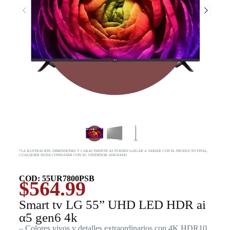
*LA ILUSTRACIÓN, DIMENSIONES Y CARACTERISTICAS PUEDEN LLEGAR A VARIAR CON EL PRODUCTO FINAL,
CUALQUIER DUDA CONSULTAR CON SU VENDEDOR ASIGNADO
COD: 55UR7800PSB
$
564.99
Smart tv LG 55” UHD LED HDR ai
α5 gen6 4k
– Colores vivos y detalles extraordinarios con 4K HDR10