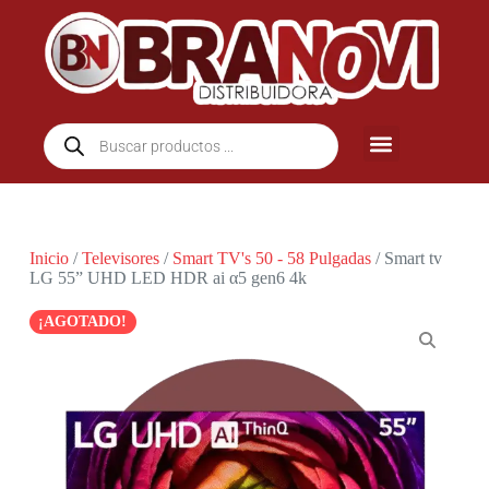
Inicio
/
Televisores
/
Smart TV's 50 - 58 Pulgadas
/ Smart tv
LG 55” UHD LED HDR ai α5 gen6 4k
¡AGOTADO!