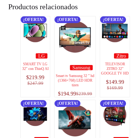
Productos relacionados
¡OFERTA!
¡OFERTA!
¡OFERTA!
LG
Zitro
SMART TV LG
TELEVISOR
Samsung
32″ con ThinQ AI
ZITRO 32″
GOOGLE TV HD
Smart tv Samsung 32 ” hd
$
219.99
(1366×768) LED HDR
$
149.99
$
247.99
tizen
$
169.99
$
194.99
$
239.99
¡OFERTA!
¡OFERTA!
¡OFERTA!