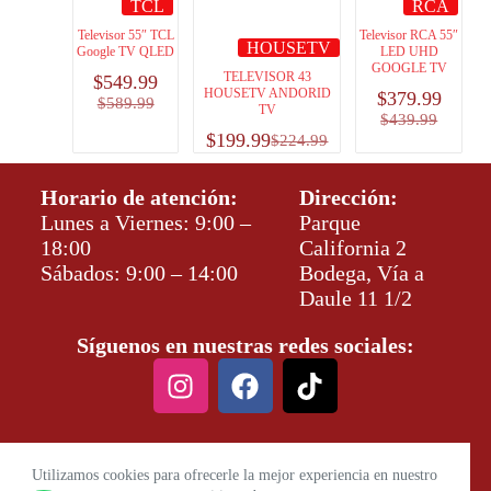
TCL
RCA
Televisor 55″ TCL
Televisor RCA 55″
HOUSETV
Google TV QLED
LED UHD
GOOGLE TV
TELEVISOR 43
$
549.99
HOUSETV ANDORID
$
379.99
$
589.99
TV
$
439.99
$
199.99
$
224.99
Horario de atención:
Dirección:
Lunes a Viernes: 9:00 –
Parque
18:00
California 2
Sábados: 9:00 – 14:00
Bodega, Vía a
Daule 11 1/2
Síguenos en nuestras redes sociales:
Utilizamos cookies para ofrecerle la mejor experiencia en nuestro