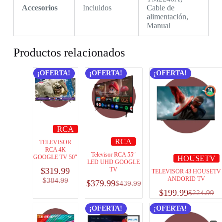
Accesorios
Incluidos
Cable de
alimentación,
Manual
Productos relacionados
¡OFERTA!
¡OFERTA!
¡OFERTA!
RCA
RCA
TELEVISOR
RCA 4K
Televisor RCA 55″
GOOGLE TV 50″
HOUSETV
LED UHD GOOGLE
$
319.99
TV
TELEVISOR 43 HOUSETV
ANDORID TV
$
384.99
$
379.99
$
439.99
$
199.99
$
224.99
¡OFERTA!
¡OFERTA!