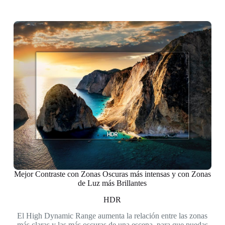
Mejor Contraste con Zonas Oscuras más intensas y con Zonas
de Luz más Brillantes
HDR
Nu
El High Dynamic Range aumenta la relación entre las zonas
res
más claras y las más oscuras de una escena, para que puedas