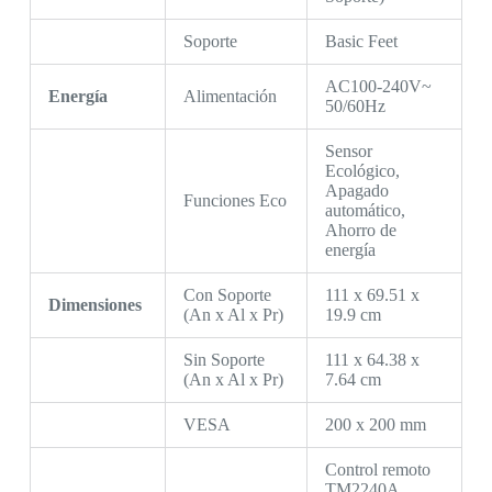
Soporte
Basic Feet
AC100-240V~
Energía
Alimentación
50/60Hz
Sensor
Ecológico,
Apagado
Funciones Eco
automático,
Ahorro de
energía
Con Soporte
111 x 69.51 x
Dimensiones
(An x Al x Pr)
19.9 cm
Sin Soporte
111 x 64.38 x
(An x Al x Pr)
7.64 cm
VESA
200 x 200 mm
Control remoto
TM2240A,