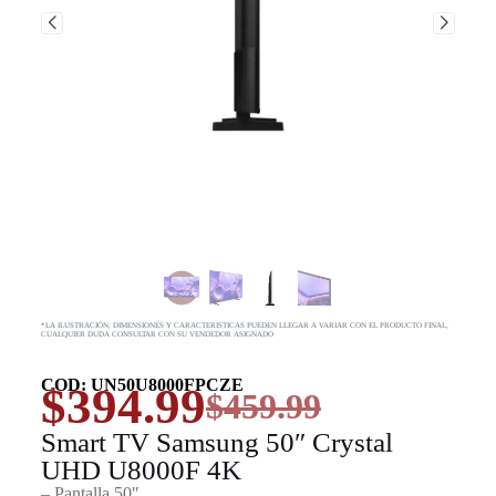
*LA ILUSTRACIÓN, DIMENSIONES Y CARACTERISTICAS PUEDEN LLEGAR A VARIAR CON EL PRODUCTO FINAL,
CUALQUIER DUDA CONSULTAR CON SU VENDEDOR ASIGNADO
COD: UN50U8000FPCZE
$
394.99
$
459.99
Smart TV Samsung 50″ Crystal
UHD U8000F 4K
– Pantalla 50″