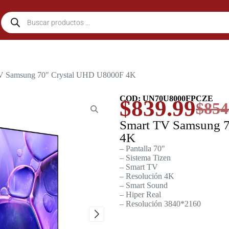
TV Samsung 70″ Crystal UHD U8000F 4K
COD: UN70U8000FPCZE
$
839.99
$
854
Smart TV Samsung 
4K
– Pantalla 70″
– Sistema Tizen
– Smart TV
– Resolución 4K
– Smart Sound
– Hiper Real
– Resolución 3840*2160