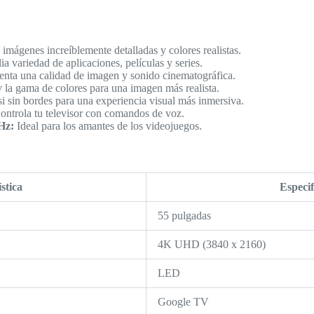
 imágenes increíblemente detalladas y colores realistas.
 variedad de aplicaciones, películas y series.
nta una calidad de imagen y sonido cinematográfica.
y la gama de colores para una imagen más realista.
si sin bordes para una experiencia visual más inmersiva.
ntrola tu televisor con comandos de voz.
Hz:
Ideal para los amantes de los videojuegos.
stica
Especif
55 pulgadas
4K UHD (3840 x 2160)
LED
Google TV