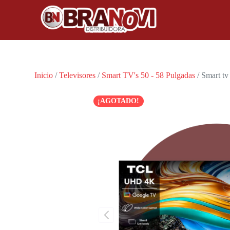
Inicio
/
Televisores
/
Smart TV's 50 - 58 Pulgadas
/ Smart t
¡AGOTADO!