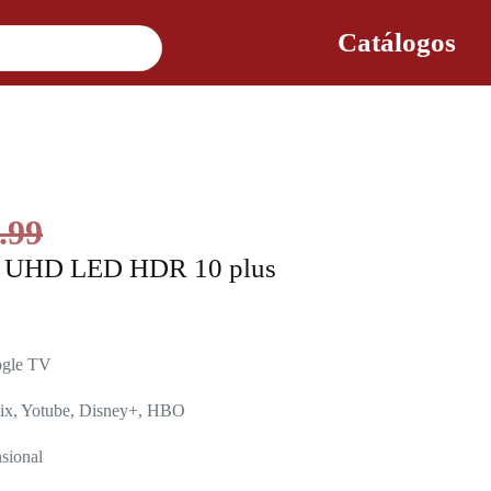
Catálogos
.99
4k UHD LED HDR 10 plus
ogle TV
flix, Yotube, Disney+, HBO
sional