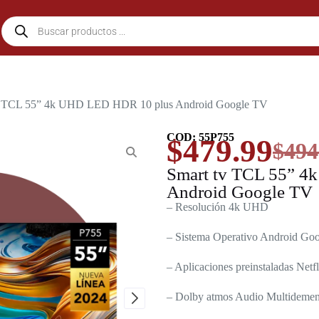
v TCL 55” 4k UHD LED HDR 10 plus Android Google TV
COD: 55P755
$
479.99
$
494
Smart tv TCL 55” 
Android Google TV
– Resolución 4k UHD
– Sistema Operativo Android Go
– Aplicaciones preinstaladas Net
– Dolby atmos Audio Multidemen