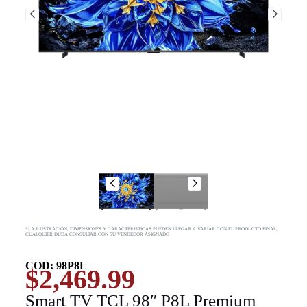
*LA ILUSTRACIÓN, DIMENSIONES Y CARACTERISTICAS PUEDEN LLEGAR A VARIAR CON EL PRODUCTO FINAL,
CUALQUIER DUDA CONSULTAR CON SU VENDEDOR ASIGNADO
COD: 98P8L
$
2,469.99
Smart TV TCL 98″ P8L Premium