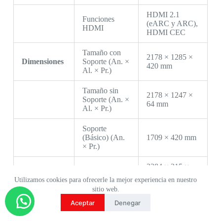
HDMI 2.1
Funciones
(eARC y ARC),
HDMI
HDMI CEC
Tamaño con
2178 × 1285 ×
Dimensiones
Soporte (An. ×
420 mm
Al. × Pr.)
Tamaño sin
2178 × 1247 ×
Soporte (An. ×
64 mm
Al. × Pr.)
Soporte
(Básico) (An.
1709 × 420 mm
× Pr.)
2384 × 215 ×
1430 mm (sin
Utilizamos cookies para ofrecerle la mejor experiencia en nuestro
palé)
sitio web.
Dimensiones
Aceptar
Denegar
del Embalaje
(L. × An. ×