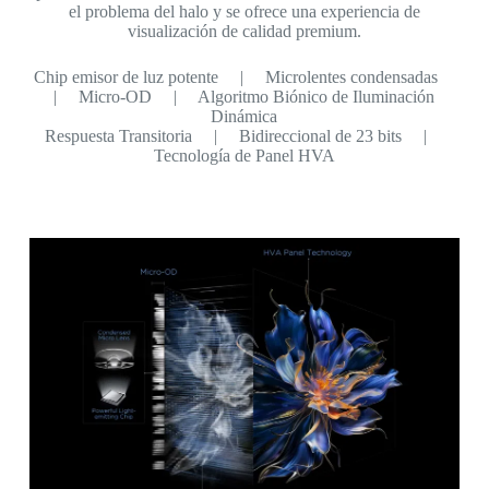
el problema del halo y se ofrece una experiencia de
visualización de calidad premium.
Chip emisor de luz potente | Microlentes condensadas
| Micro-OD | Algoritmo Biónico de Iluminación
Dinámica
Respuesta Transitoria | Bidireccional de 23 bits |
Tecnología de Panel HVA