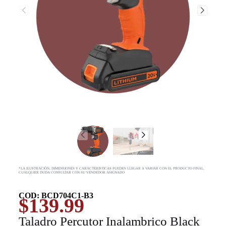
*LA ILUSTRACIÓN, DIMENSIONES Y CARACTERISTICAS PUEDEN LLEGAR A VARIAR CON EL PRODUCTO FINAL,
CUALQUIER DUDA CONSULTAR CON SU VENDEDOR ASIGNADO
COD: BCD704C1-B3
$
139.99
Taladro Percutor Inalambrico Black