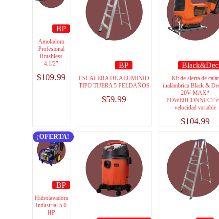
BP
Amoladora
Profesional
Brushless
4.1/2″
BP
Black&Dec
$
109.99
ESCALERA DE ALUMINIO
Kit de sierra de calar
TIPO TIJERA 5 PELDAÑOS
inalámbrica Black & De
20V MAX*
$
59.99
POWERCONNECT c
velocidad variable
$
104.99
¡OFERTA!
BP
Hidrolavadora
Industrial 5.0
HP