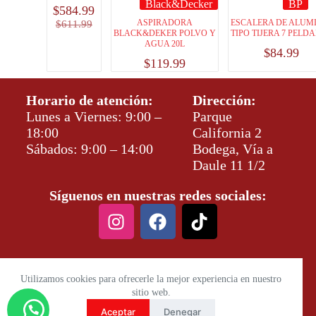
Black&Decker
BP
$
584.99
ASPIRADORA
ESCALERA DE ALUM
$
611.99
BLACK&DEKER POLVO Y
TIPO TIJERA 7 PELD
AGUA 20L
$
84.99
$
119.99
Horario de atención:
Dirección:
Lunes a Viernes: 9:00 –
Parque
18:00
California 2
Sábados: 9:00 – 14:00
Bodega, Vía a
Daule 11 1/2
Síguenos en nuestras redes sociales:
Utilizamos cookies para ofrecerle la mejor experiencia en nuestro
sitio web.
Aceptar
Denegar