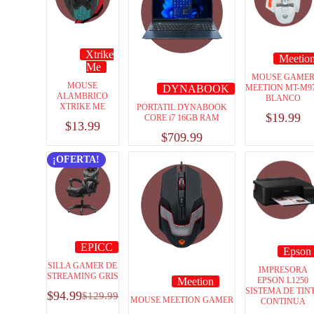
Xtrike
Meetio
Me
MOUSE GAME
MOUSE
DYNABOOK
MEETION MT-M9
ALAMBRICO
BLANCO
XTRIKE ME
PORTATIL DYNABOOK
$
19.99
CORE i7 16GB RAM
$
13.99
$
709.99
¡OFERTA!
EPICC
Epson
SILLA GAMER DE
IMPRESORA
STREAMING GRIS
Meetion
EPSON L1250
SISTEMA DE TIN
$
94.99
$
129.99
MOUSE MEETION GAMER
CONTINUA