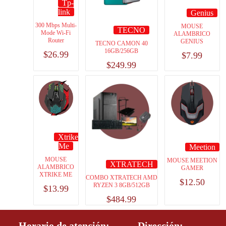
Tp-
link
Genius
300 Mbps Multi-
MOUSE
TECNO
Mode Wi-Fi
ALAMBRICO
Router
GENIUS
TECNO CAMON 40
16GB/256GB
$
26.99
$
7.99
$
249.99
Xtrike
Me
Meetion
MOUSE
MOUSE MEETION
XTRATECH
ALAMBRICO
GAMER
XTRIKE ME
COMBO XTRATECH AMD
$
12.50
RYZEN 3 8GB/512GB
$
13.99
$
484.99
Horario de atención:
Dirección: