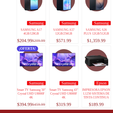
Samsung
Samsung
Samsung
SAMSUNG A17
SAMSUNG A57
SAMSUNG S26
4GB/128GB
12GB/256GB
PLUS 12GB/512GB
$
204.99
$
571.99
$
1,359.99
$
209.99
¡OFERTA!
Samsung
Samsung
Epson
Smart TV Samsung 50″
Smart TV Samsung 43″
IMPRESORA EPSON
Crystal UHD U8000F
Crystal UHD U8000F
L1250 SISTEMA DE
4K
4K
TINTA CONTINUA
$
394.99
$
319.99
$
189.99
$
459.99