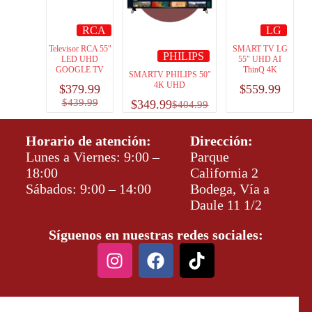
RCA
LG
Televisor RCA 55″
SMART TV LG
PHILIPS
LED UHD
55″ UHD AI
GOOGLE TV
ThinQ 4K
SMARTV PHILIPS 50″
4K UHD
$
379.99
$
559.99
$
439.99
$
349.99
$
404.99
Horario de atención:
Dirección:
Lunes a Viernes: 9:00 –
Parque
18:00
California 2
Sábados: 9:00 – 14:00
Bodega, Vía a
Daule 11 1/2
Síguenos en nuestras redes sociales: