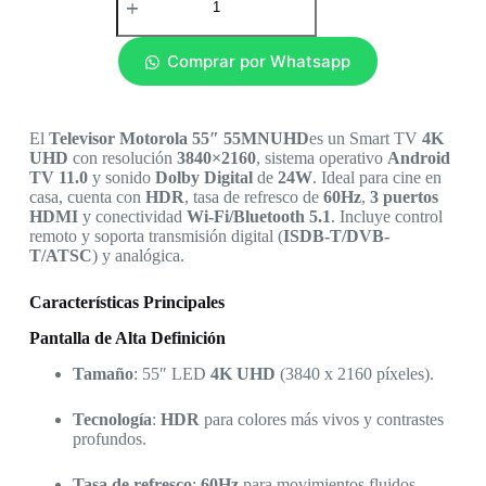
Comprar por Whatsapp
El
Televisor Motorola 55″ 55MNUHD
es un Smart TV
4K
UHD
con resolución
3840×2160
, sistema operativo
Android
TV 11.0
y sonido
Dolby Digital
de
24W
. Ideal para cine en
casa, cuenta con
HDR
, tasa de refresco de
60Hz
,
3 puertos
HDMI
y conectividad
Wi-Fi/Bluetooth 5.1
. Incluye control
remoto y soporta transmisión digital (
ISDB-T/DVB-
T/ATSC
) y analógica.
Características Principales
Pantalla de Alta Definición
Tamaño
: 55″ LED
4K UHD
(3840 x 2160 píxeles).
Tecnología
:
HDR
para colores más vivos y contrastes
profundos.
Tasa de refresco
:
60Hz
para movimientos fluidos.