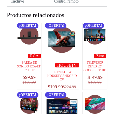
Incluye
Control remoto
Productos relacionados
¡OFERTA!
¡OFERTA!
¡OFERTA!
RCA
Zitro
BARRA DE
TELEVISOR
HOUSETV
SONIDO RCA/ET-
ZITRO 32″
028DHT
GOOGLE TV HD
TELEVISOR 43
HOUSETV ANDORID
$
99.99
$
149.99
TV
$
105.99
$
169.99
$
199.99
$
224.99
¡OFERTA!
¡OFERTA!