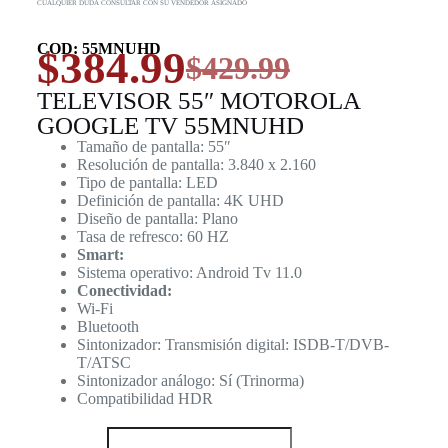
CUALQUIER DUDA CONSULTAR CON SU VENDEDOR ASIGNADO
COD: 55MNUHD
$
384.99
$
429.99
TELEVISOR 55″ MOTOROLA
GOOGLE TV 55MNUHD
Tamaño de pantalla: 55″
Resolución de pantalla: 3.840 x 2.160
Tipo de pantalla: LED
Definición de pantalla: 4K UHD
Diseño de pantalla: Plano
Tasa de refresco: 60 HZ
Smart:
Sistema operativo: Android Tv 11.0
Conectividad:
Wi-Fi
Bluetooth
Sintonizador: Transmisión digital: ISDB-T/DVB-
T/ATSC
Sintonizador análogo: Sí (Trinorma)
Compatibilidad HDR