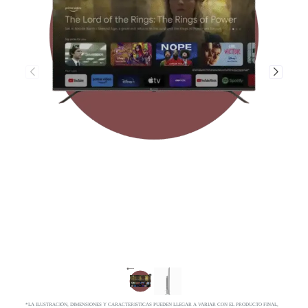
*LA ILUSTRACIÓN, DIMENSIONES Y CARACTERISTICAS PUEDEN LLEGAR A VARIAR CON EL PRODUCTO FINAL,