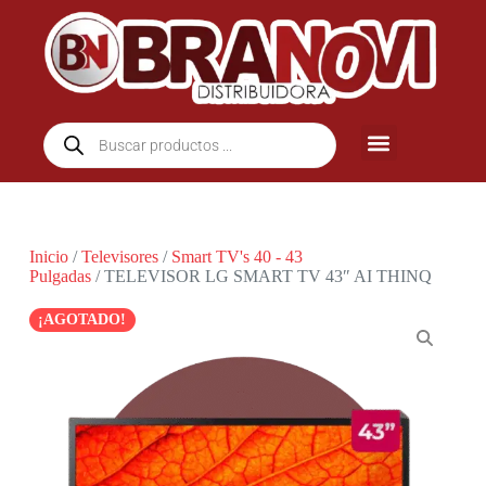
Inicio
/
Televisores
/
Smart TV's 40 - 43
Pulgadas
/ TELEVISOR LG SMART TV 43″ AI THINQ
¡AGOTADO!