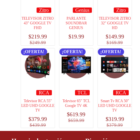
Zitro
Genius
Zitro
TELEVISOR ZITRO
PARLANTE
TELEVISOR ZITRO
43″ GOOGLE TV
SOUNDBAR
32″ GOOGLE TV
FHD
GENIUS
HD
$
219.99
$
19.99
$
149.99
$
249.99
$
169.99
¡OFERTA!
¡OFERTA!
¡OFERTA!
RCA
TCL
RCA
Televisor RCA 55″
Televisor 65″ TCL
Smart Tv RCA 50″
LED UHD GOOGLE
Google TV 4K
LED UHD GOOGLE
TV
TV
$
619.99
$
379.99
$
319.99
$
659.99
$
439.99
$
379.99