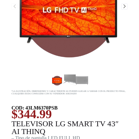
*LA ILUSTRACIÓN, DIMENSIONES Y CARACTERISTICAS PUEDEN LLEGAR A VARIAR CON EL PRODUCTO FINAL,
CUALQUIER DUDA CONSULTAR CON SU VENDEDOR ASIGNADO
COD: 43LM6370PSB
$
344.99
TELEVISOR LG SMART TV 43″
AI THINQ
– Tipo de pantalla LED FULL HD