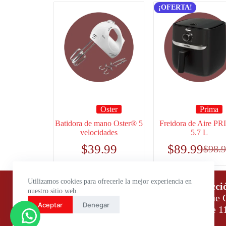
¡OFERTA!
Oster
Prima
Batidora de mano Oster® 5
Freidora de Aire P
velocidades
5.7 L
$
39.99
$
89.99
$
98.
Utilizamos cookies para ofrecerle la mejor experiencia en
Horario de atención:
Direcci
nuestro sitio web.
Lunes a Viernes: 9:00 – 18:00
Parque C
Aceptar
Denegar
Sábados: 9:00 – 14:00
Daule 1