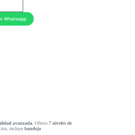
or Whatsapp
alidad avanzada
. Ofrece
7 niveles de
ctos, incluye
bandeja