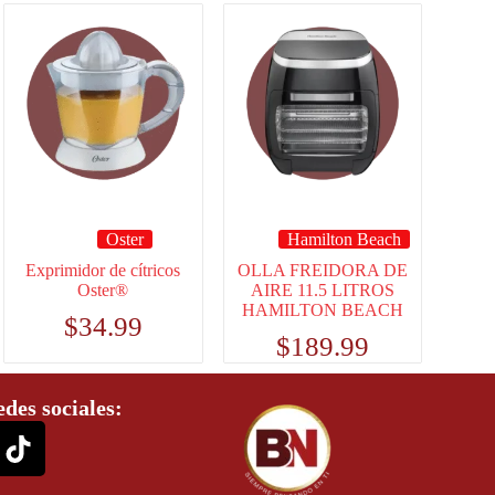
Oster
Hamilton Beach
Exprimidor de cítricos
OLLA FREIDORA DE
Oster®
AIRE 11.5 LITROS
HAMILTON BEACH
$
34.99
$
189.99
edes sociales: