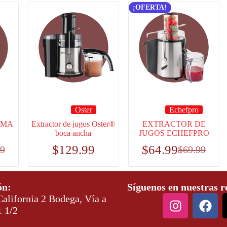
¡OFERTA!
Oster
Echefpro
RIMA
Extractor de jugos Oster®
EXTRACTOR DE
boca ancha
JUGOS ECHEFPRO
$
129.99
$
64.99
99
$
69.99
ón:
Síguenos en nuestras r
alifornia 2 Bodega, Vía a
1 1/2