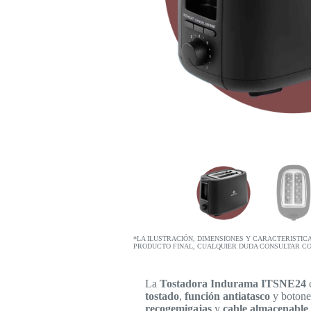
*LA ILUSTRACIÓN, DIMENSIONES Y CARACTERISTIC
PRODUCTO FINAL, CUALQUIER DUDA CONSULTAR C
La
Tostadora Indurama ITSNE24
tostado
,
función antiatasco
y botone
recogemigajas
y
cable almacenable
.