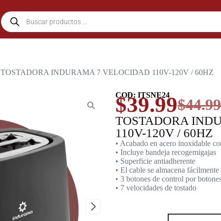
 TOSTADORA INDURAMA 7 VELOCIDAD 110V-120V / 60HZ
COD: ITSNE24
$
39.99
$
44.99
TOSTADORA IND
110V-120V / 60HZ
• Acabado en acero inoxidable co
• Incluye bandeja recogemigajas
• Superficie antiadherente
• El cable se almacena fácilmente
• 3 botones de control por botone
• 7 velocidades de tostado