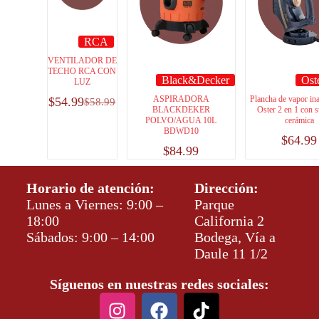
RCA
VENTILADOR DE
TECHO RCA CON
Black&Decker
Ost
LUZ
ASPIRADORA
Plancha de vapor in
$
54.99
$
58.99
BLACKDEKER
Oster 2 en 1 con s
POLVO/AGUA 10L
cerámica
BDWD10
$
64.99
$
84.99
Horario de atención:
Dirección:
Lunes a Viernes: 9:00 –
Parque
18:00
California 2
Sábados: 9:00 – 14:00
Bodega, Vía a
Daule 11 1/2
Síguenos en nuestras redes sociales: