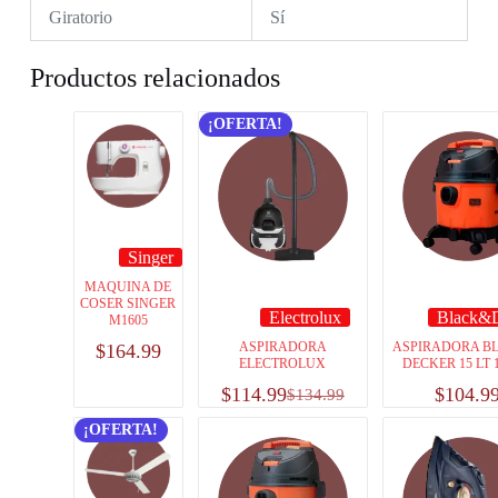
Giratorio
Sí
Productos relacionados
¡OFERTA!
Singer
MAQUINA DE
COSER SINGER
Electrolux
Black&
M1605
ASPIRADORA
ASPIRADORA B
$
164.99
ELECTROLUX
DECKER 15 LT 
$
114.99
$
104.9
$
134.99
¡OFERTA!