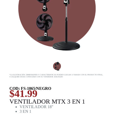
*LA ILUSTRACIÓN, DIMENSIONES Y CARACTERISTICAS PUEDEN LLEGAR A VARIAR CON EL PRODUCTO FINAL,
CUALQUIER DUDA CONSULTAR CON SU VENDEDOR ASIGNADO
COD: FS-1865/NEGRO
$
41.99
VENTILADOR MTX 3 EN 1
VENTILADOR 18″
3 EN 1