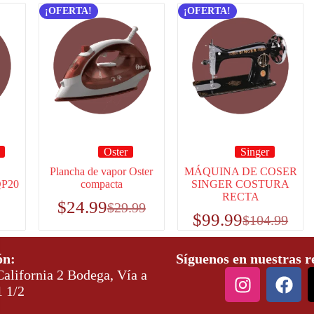
¡OFERTA!
¡OFERTA!
Oster
Singer
Plancha de vapor Oster
MÁQUINA DE COSER
P20
compacta
SINGER COSTURA
RECTA
$
24.99
$
29.99
$
99.99
$
104.99
ón:
Síguenos en nuestras r
alifornia 2 Bodega, Vía a
1 1/2