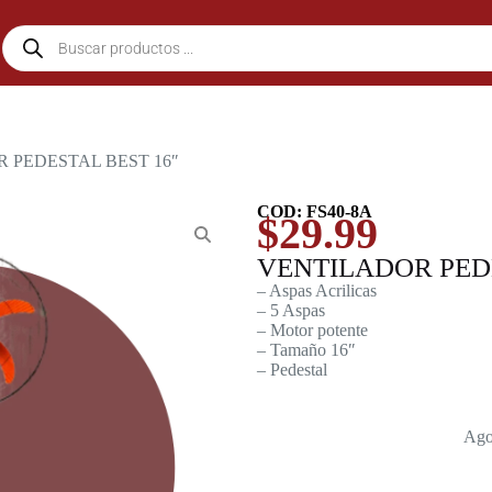
 PEDESTAL BEST 16″
COD: FS40-8A
$
29.99
VENTILADOR PEDE
– Aspas Acrilicas
– 5 Aspas
– Motor potente
– Tamaño 16″
– Pedestal
Ago