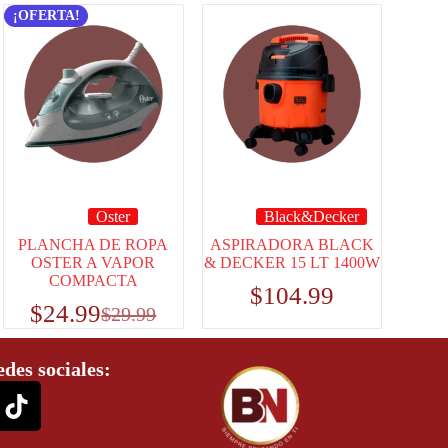
¡OFERTA!
Oster
Black&Decker
PLANCHA DE ROPA
ASPIRADORA BLACK
OSTER A VAPOR
& DECKER 15 LT 1400W
COMPACTA
$
104.99
$
24.99
$
29.99
edes sociales: