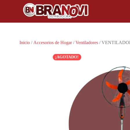
Inicio
/
Accesorios de Hogar
/
Ventiladores
/ VENTILADOR
¡AGOTADO!