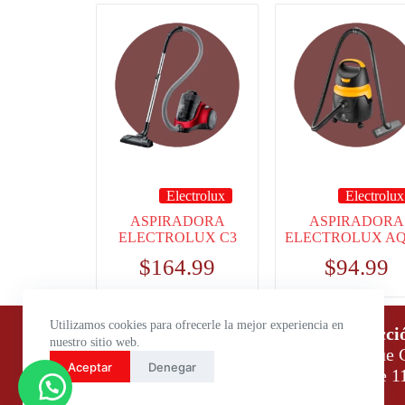
Electrolux
Electrolux
ASPIRADORA
ASPIRADORA
ELECTROLUX C3
ELECTROLUX AQ
$
164.99
$
94.99
Utilizamos cookies para ofrecerle la mejor experiencia en
Horario de atención:
Direcci
nuestro sitio web.
Lunes a Viernes: 9:00 – 18:00
Parque C
Aceptar
Denegar
Sábados: 9:00 – 14:00
Daule 1