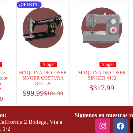
¡OFERTA!
Singer
Singer
ble
MÁQUINA DE COSER
MÁQUINA DE COSER
edor
SINGER COSTURA
SINGER 4432
o
RECTA
$
317.99
A
$
99.99
$
104.99
99
ón:
Síguenos en nuestras r
alifornia 2 Bodega, Vía a
1 1/2