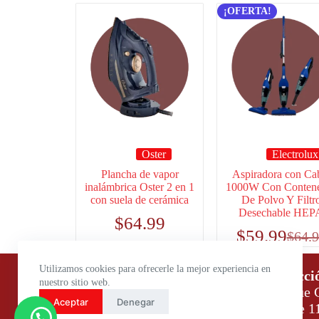
¡OFERTA!
Oster
Electrolux
Plancha de vapor
Aspiradora con Ca
inalámbrica Oster 2 en 1
1000W Con Conten
con suela de cerámica
De Polvo Y Filtr
Desechable HEP
$
64.99
$
59.99
$
64.
Utilizamos cookies para ofrecerle la mejor experiencia en
Horario de atención:
Direcci
nuestro sitio web.
Lunes a Viernes: 9:00 – 18:00
Parque C
Aceptar
Denegar
Sábados: 9:00 – 14:00
Daule 1