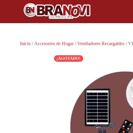
Inicio
/
Accesorios de Hogar
/
Ventiladores Recargables
/ V
¡AGOTADO!