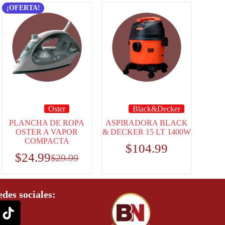
¡OFERTA!
Oster
Black&Decker
PLANCHA DE ROPA
ASPIRADORA BLACK
OSTER A VAPOR
& DECKER 15 LT 1400W
COMPACTA
$
104.99
$
24.99
$
29.99
edes sociales: