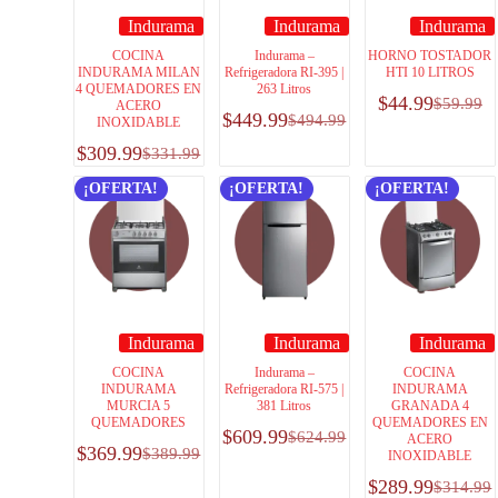
Indurama
Indurama
Indurama
COCINA
Indurama –
HORNO TOSTADOR
INDURAMA MILAN
Refrigeradora RI-395 |
HTI 10 LITROS
4 QUEMADORES EN
263 Litros
$
44.99
$
59.99
ACERO
$
449.99
$
494.99
INOXIDABLE
$
309.99
$
331.99
¡OFERTA!
¡OFERTA!
¡OFERTA!
Indurama
Indurama
Indurama
COCINA
Indurama –
COCINA
INDURAMA
Refrigeradora RI-575 |
INDURAMA
MURCIA 5
381 Litros
GRANADA 4
QUEMADORES
QUEMADORES EN
$
609.99
$
624.99
ACERO
$
369.99
$
389.99
INOXIDABLE
$
289.99
$
314.99