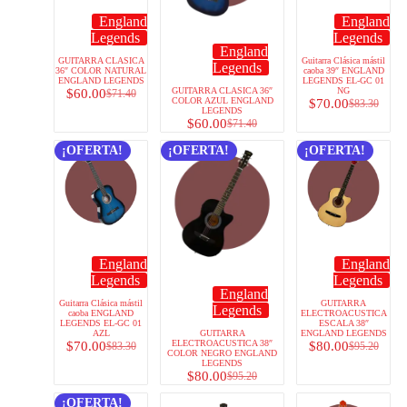
England
England
Legends
Legends
England
GUITARRA CLASICA
Guitarra Clásica mástil
Legends
36″ COLOR NATURAL
caoba 39″ ENGLAND
ENGLAND LEGENDS
LEGENDS EL-GC 01
GUITARRA CLASICA 36″
NG
$
60.00
$
71.40
COLOR AZUL ENGLAND
$
70.00
$
83.30
LEGENDS
$
60.00
$
71.40
¡OFERTA!
¡OFERTA!
¡OFERTA!
England
England
Legends
Legends
England
Guitarra Clásica mástil
GUITARRA
Legends
caoba ENGLAND
ELECTROACUSTICA
LEGENDS EL-GC 01
ESCALA 38″
AZL
GUITARRA
ENGLAND LEGENDS
ELECTROACUSTICA 38″
$
70.00
$
80.00
$
83.30
$
95.20
COLOR NEGRO ENGLAND
LEGENDS
$
80.00
$
95.20
¡OFERTA!