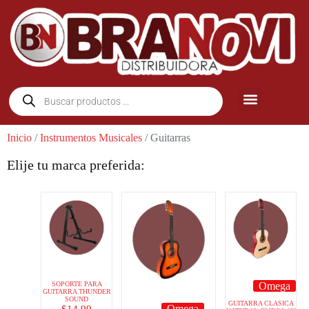
Inicio
/
Instrumentos Musicales
/ Guitarras
Elije tu marca preferida:
SOPORTE PARA
Omega
GUITARRA THUNDER
SOUND
GUITARRA CLASICA
Omega
$
14.99