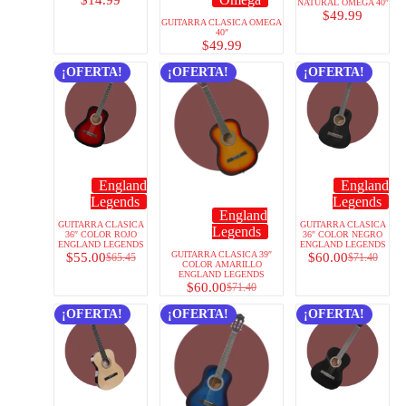
NATURAL OMEGA 40″
$
49.99
GUITARRA CLASICA OMEGA
40″
$
49.99
¡OFERTA!
¡OFERTA!
¡OFERTA!
England
England
Legends
Legends
England
GUITARRA CLASICA
GUITARRA CLASICA
Legends
36″ COLOR ROJO
36″ COLOR NEGRO
ENGLAND LEGENDS
ENGLAND LEGENDS
GUITARRA CLASICA 39″
$
55.00
$
60.00
$
65.45
$
71.40
COLOR AMARILLO
ENGLAND LEGENDS
$
60.00
$
71.40
¡OFERTA!
¡OFERTA!
¡OFERTA!