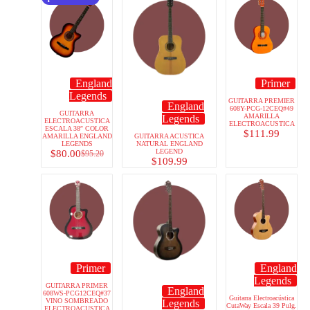
England
Primer
Legends
GUITARRA PREMIER
England
608Y-PCG-12CEQ#49
GUITARRA
AMARILLA
Legends
ELECTROACUSTICA
ELECTROACUSTICA
ESCALA 38″ COLOR
$
111.99
AMARILLA ENGLAND
GUITARRA ACUSTICA
LEGENDS
NATURAL ENGLAND
LEGEND
$
80.00
$
95.20
$
109.99
Primer
England
Legends
GUITARRA PRIMER
England
608WS-PCG12CEQ#37
Guitarra Electroacústica
VINO SOMBREADO
Legends
CutaWay Escala 39 Pulg.
ELECTROACUSTICA