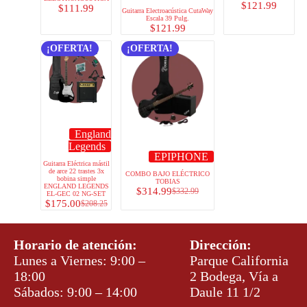
$
121.99
$
111.99
Guitarra Electroacústica CutaWay
Escala 39 Pulg.
$
121.99
¡OFERTA!
¡OFERTA!
England
Legends
EPIPHONE
Guitarra Eléctrica mástil
de arce 22 trastes 3x
COMBO BAJO ELÉCTRICO
bobina simple
TOBIAS
ENGLAND LEGENDS
$
314.99
$
332.99
EL-GEC 02 NG-SET
$
175.00
$
208.25
Horario de atención:
Dirección:
Lunes a Viernes: 9:00 –
Parque California
18:00
2 Bodega, Vía a
Sábados: 9:00 – 14:00
Daule 11 1/2