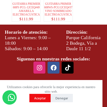
GUITARRA PREMIER
GUITARRA PRIMER
608Y-PCG-12CEQ#49
608WS-PCG12CEQ#37
AMARILLA
VINO SOMBREADO
ELECTROACUSTICA
ELECTROACUSTICA
$
111.99
$
111.99
Horario de atención:
Dirección:
Lunes a Viernes: 9:00 –
Parque California
18:00
2 Bodega, Vía a
Sábados: 9:00 – 14:00
Daule 11 1/2
Síguenos en nuestras redes sociales:
Utilizamos cookies para ofrecerle la mejor experiencia en nuestro
sitio web.
Aceptar
Denegar