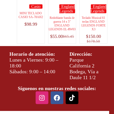
Casio
England
England
Legends
Legends
MINI TECLADO
CASIO SA-78AH2
Redoblante banda de
Teclado Musical 61
guerra 14 x 5″
teclas ENGLAND
$
98.99
ENGLAND
LEGENDS FORTE
LEGENDS EL-RW03
X3
$
55.00
$
150.00
$
65.45
$
178.50
Horario de atención:
Dirección:
Lunes a Viernes: 9:00 –
Parque
18:00
California 2
Sábados: 9:00 – 14:00
Bodega, Vía a
Daule 11 1/2
Síguenos en nuestras redes sociales: