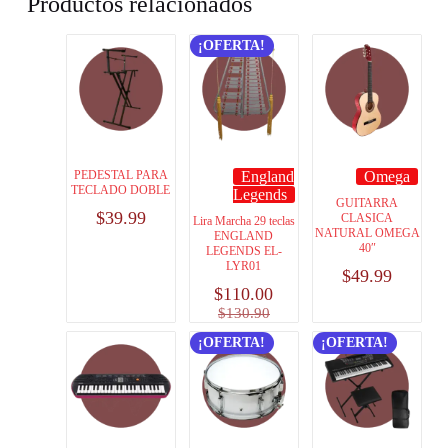
Productos relacionados
¡OFERTA!
PEDESTAL PARA
England
Omega
TECLADO DOBLE
Legends
GUITARRA
$
39.99
CLASICA
Lira Marcha 29 teclas
NATURAL OMEGA
ENGLAND
40″
LEGENDS EL-
LYR01
$
49.99
$
110.00
$
130.90
¡OFERTA!
¡OFERTA!