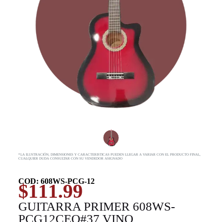
*LA ILUSTRACIÓN, DIMENSIONES Y CARACTERISTICAS PUEDEN LLEGAR A VARIAR CON EL PRODUCTO FINAL,
CUALQUIER DUDA CONSULTAR CON SU VENDEDOR ASIGNADO
COD: 608WS-PCG-12
$
111.99
GUITARRA PRIMER 608WS-
PCG12CEQ#37 VINO