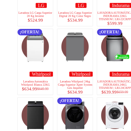
LG
LG
Indurama
Lavadora LG Carga Superior
Lavadora LG Carga Superior
LAVADORA AUTOMÁTIC
20 Kg Inverter
Digital 20 Kg Color Negro
INDURAMA 22KG
TITANIUM | LRI-22CRPP
$
524.99
$
534.99
$
599.99
¡OFERTA!
¡OFERTA!
Whirlpool
Whirlpool
Indurama
Lavadora Automática
Lavadora Whirlpool 24kg
LAVADORA AUTOMÁTIC
Whirlpool Blanca 22KG
Carga Superior Xpert System
INDURAMA 24KG
Gris Impeller
TITANIUM | LRI-24CRPP
$
634.99
$
649.99
$
634.99
$
639.99
$
659.99
¡OFERTA!