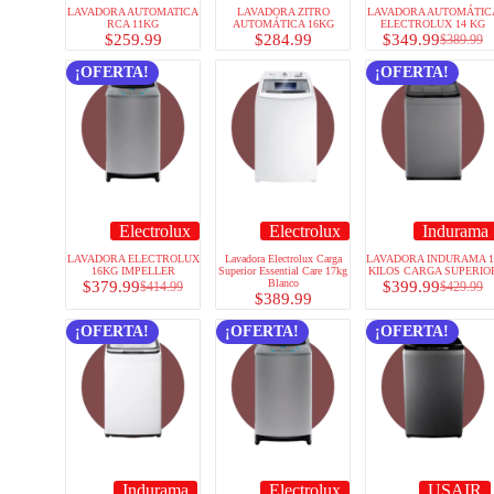
LAVADORA AUTOMATICA
LAVADORA ZITRO
LAVADORA AUTOMÁTIC
RCA 11KG
AUTOMÁTICA 16KG
ELECTROLUX 14 KG
$
259.99
$
284.99
$
349.99
$
389.99
¡OFERTA!
¡OFERTA!
Electrolux
Electrolux
Indurama
LAVADORA ELECTROLUX
Lavadora Electrolux Carga
LAVADORA INDURAMA 1
16KG IMPELLER
Superior Essential Care 17kg
KILOS CARGA SUPERIO
Blanco
$
379.99
$
399.99
$
414.99
$
429.99
$
389.99
¡OFERTA!
¡OFERTA!
¡OFERTA!
Indurama
Electrolux
USAIR