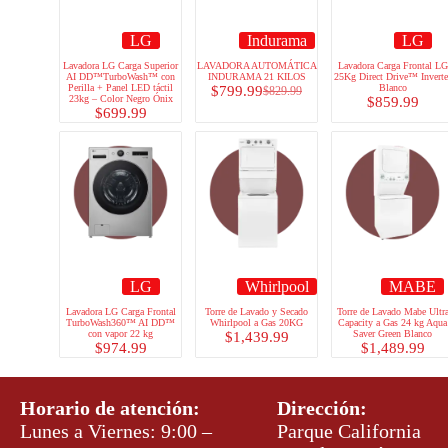
LG
Indurama
LG
Lavadora LG Carga Superior
LAVADORA AUTOMÁTICA
Lavadora Carga Frontal LG
AI DD™TurboWash™ con
INDURAMA 21 KILOS
25Kg Direct Drive™ Inverte
Perilla + Panel LED táctil
Blanco
$
799.99
$
829.99
23kg – Color Negro Ónix
$
859.99
$
699.99
LG
Whirlpool
MABE
Lavadora LG Carga Frontal
Torre de Lavado y Secado
Torre de Lavado Mabe Ultr
TurboWash360™ AI DD™
Whirlpool a Gas 20KG
Capacity a Gas 24 kg Aqua
con vapor 22 kg
Saver Green Blanco
$
1,439.99
$
974.99
$
1,489.99
Horario de atención:
Dirección:
Lunes a Viernes: 9:00 –
Parque California