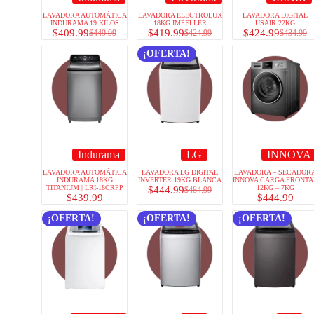
LAVADORA AUTOMÁTICA
LAVADORA ELECTROLUX
LAVADORA DIGITAL
INDURAMA 19 KILOS
18KG IMPELLER
USAIR 22KG
$
409.99
$
419.99
$
424.99
$
449.99
$
424.99
$
434.99
¡OFERTA!
Indurama
LG
INNOVA
LAVADORA AUTOMÁTICA
LAVADORA LG DIGITAL
LAVADORA – SECADOR
INDURAMA 18KG
INVERTER 19KG BLANCA
INNOVA CARGA FRONTA
TITANIUM | LRI-18CRPP
12KG – 7KG
$
444.99
$
484.99
$
439.99
$
444.99
¡OFERTA!
¡OFERTA!
¡OFERTA!