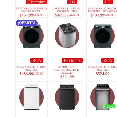
Electrolux
LG
LG
LAVADORA ELECTROLUX
LAVADORA LG DIGITAL
LAVADORA LG DIGITAL
20KG ESSENTIAL
INVERTER 19KG
INVERTER 19KG NEGR
$
454.99
$
469.99
$
484.99
$
474.99
$
479.99
$
496.99
¡OFERTA!
RCA
Electrolux
RCA
LAVADORA SECADORA
LAVADORA 22KG
LAVADORA SECADORA
RCA 15KG
ELECTROLUX SILVER
RCA 16KG
IMPELLER
$
484.99
$
524.99
$
499.99
$
524.99