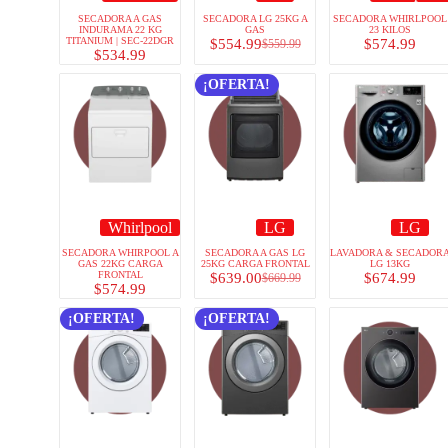
SECADORA A GAS
SECADORA LG 25KG A
SECADORA WHIRLPOOL
INDURAMA 22 KG
GAS
23 KILOS
TITANIUM | SEC-22DGR
$
554.99
$
574.99
$
559.99
$
534.99
¡OFERTA!
Whirlpool
LG
LG
SECADORA WHIRPOOL A
SECADORA A GAS LG
LAVADORA & SECADOR
GAS 22KG CARGA
25KG CARGA FRONTAL
LG 13KG
FRONTAL
$
639.00
$
674.99
$
669.99
$
574.99
¡OFERTA!
¡OFERTA!