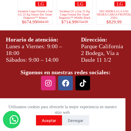
LG
LG
LG
Secadora Carga Frontal a Gas
Secadora LG a Gas 25 Kg
SECADORA LG A GAS
LG 25 Kg Sensor Dry Smart
Carga Frontal Dry Smart
NEGRA CARGA FRONTA
Diagnosis™ Blanco
Diagnosis™ Middle Black
22KG
$
674.99
$
714.99
$
829.99
$
684.99
$
754.99
Horario de atención:
Dirección:
Lunes a Viernes: 9:00 –
Parque California
18:00
2 Bodega, Vía a
Sábados: 9:00 – 14:00
Daule 11 1/2
Síguenos en nuestras redes sociales:
Utilizamos cookies para ofrecerle la mejor experiencia en nuestro
sitio web.
Aceptar
Denegar