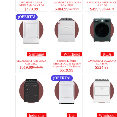
SECADORA A GAS
LAVADORA SECADORA
SECADORA WHIRLPOOL
INDURAMA 20 KILOS
RCA 15KG
19 KILOS
$
479.99
$
484.99
$
499.99
$
499.99
$
544.99
¡OFERTA!
Samsung
Whirlpool
RCA
SECADORA SAMSUNG A
Secadora Eléctrica
LAVADORA SECADORA
GAS 22KG
WHIRLPOOL 19 kg filtro
RCA 16KG
atrapapelusas 220v Blanco
$
519.99
$
524.99
$
539.99
$
519.99
¡OFERTA!
Indurama
LG
Whirlpool