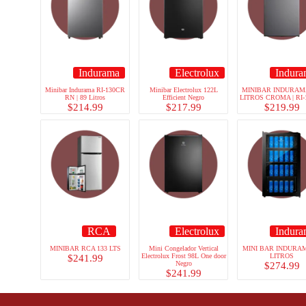
Indurama
Electrolux
Indura
Minibar Indurama RI-130CR
Minibar Electrolux 122L
MINIBAR INDURAMA
RN | 89 Litros
Efficient Negro
LITROS CROMA | RI-
$
214.99
$
217.99
$
219.99
RCA
Electrolux
Indura
MINIBAR RCA 133 LTS
Mini Congelador Vertical
MINI BAR INDURAM
Electrolux Frost 98L One door
LITROS
$
241.99
Negro
$
274.99
$
241.99