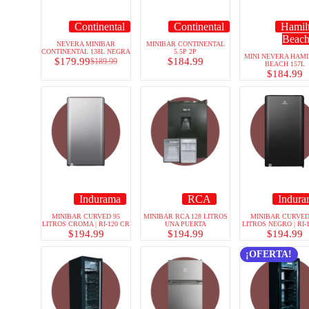
Continental
Continental
Hamil
Beac
NEVERA MINIBAR
MINIBAR CONTINENTAL
CONTINENTAL 138L NEGRA
5.5P 2P
MINI NEVERA HAMI
$
179.99
$
184.99
$
189.99
BEACH 157L
$
184.99
Indurama
RCA
Indura
MINIBAR CURVED 95
MINIBAR RCA 128 LITROS
MINIBAR CURVED
LITROS CROMA | RI-120 CR
UNA PUERTA
LITROS NEGRO | RI-
$
194.99
$
194.99
$
194.99
¡OFERTA!