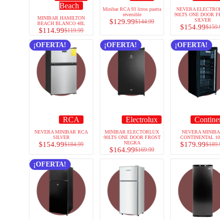
Beach
Minibar RCA 93 litros puerta
NEVERA ELECTRO
reversible
90LTS ONE DOOR F
MINIBAR HAMILTON
SILVER
$
129.99
$
144.99
BEACH BLANCO 48L
$
154.99
$
159.
$
114.99
$
119.99
¡OFERTA!
¡OFERTA!
¡OFERTA!
RCA
Electrolux
Contine
NEVERA MINIBAR RCA
MINIBAR ELECTORLUX
NEVERA MINIB
SILVER
90LTS ONE DOOR FROST
CONTINENTAL 10
NEGRA
$
154.99
$
179.99
$
184.99
$
189.
$
164.99
$
169.99
¡OFERTA!