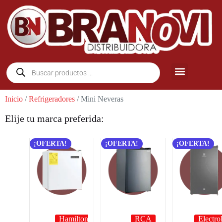
Inicio
/
Refrigeradores
/ Mini Neveras
Elije tu marca preferida:
¡OFERTA!
¡OFERTA!
¡OFERTA!
Hamilton
RCA
Electro