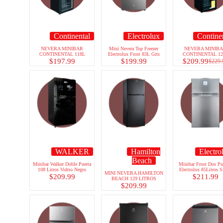
Continental
Electrolux
Contine
NEVERA MINIBAR
Mini Nevera Top Freezer
NEVERA MINIB
CONTINENTAL 118L
Electrolux Frost 83L Gris
CONTINENTAL 12
$
197.99
$
199.99
$
209.99
$
229.
WALKER
Hamilton
Electro
Beach
Minibar Walker Doble Puerta
Minibar Frost Dos Pu
108 Litros Vidrio Negro
Electrolux 85Litros S
MINI NEVERA HAMILTON
$
209.99
$
211.99
BEACH 129 LITROS
$
209.99