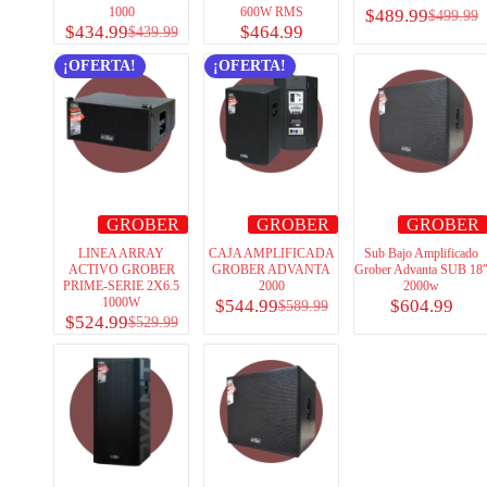
1000
600W RMS
$
489.99
$
499.99
$
434.99
$
464.99
$
439.99
¡OFERTA!
¡OFERTA!
GROBER
GROBER
GROBER
LINEA ARRAY
CAJA AMPLIFICADA
Sub Bajo Amplificado
ACTIVO GROBER
GROBER ADVANTA
Grober Advanta SUB 18
PRIME-SERIE 2X6.5
2000
2000w
1000W
$
544.99
$
604.99
$
589.99
$
524.99
$
529.99