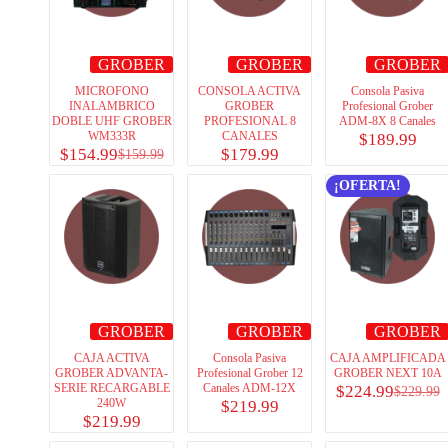
GROBER
GROBER
GROBER
MICROFONO
CONSOLA ACTIVA
Consola Pasiva
INALAMBRICO
GROBER
Profesional Grober
DOBLE UHF GROBER
PROFESIONAL 8
ADM-8X 8 Canales
WM333R
CANALES
$
189.99
$
154.99
$
179.99
$
159.99
¡OFERTA!
GROBER
GROBER
GROBER
CAJA ACTIVA
Consola Pasiva
CAJA AMPLIFICADA
GROBER ADVANTA-
Profesional Grober 12
GROBER NEXT 10A
SERIE RECARGABLE
Canales ADM-12X
$
224.99
$
229.99
240W
$
219.99
$
219.99