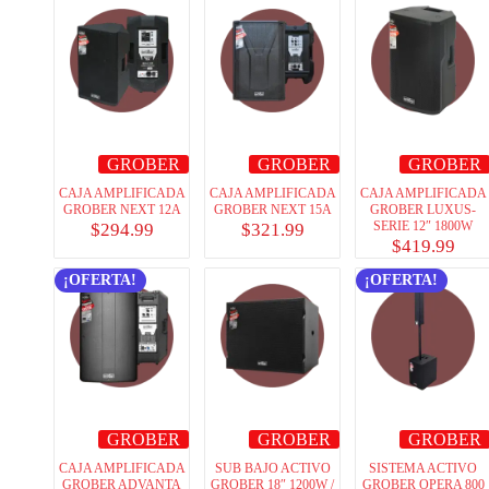
GROBER
GROBER
GROBER
CAJA AMPLIFICADA
CAJA AMPLIFICADA
CAJA AMPLIFICADA
GROBER NEXT 12A
GROBER NEXT 15A
GROBER LUXUS-
SERIE 12″ 1800W
$
294.99
$
321.99
$
419.99
¡OFERTA!
¡OFERTA!
GROBER
GROBER
GROBER
CAJA AMPLIFICADA
SUB BAJO ACTIVO
SISTEMA ACTIVO
GROBER ADVANTA
GROBER 18″ 1200W /
GROBER OPERA 800