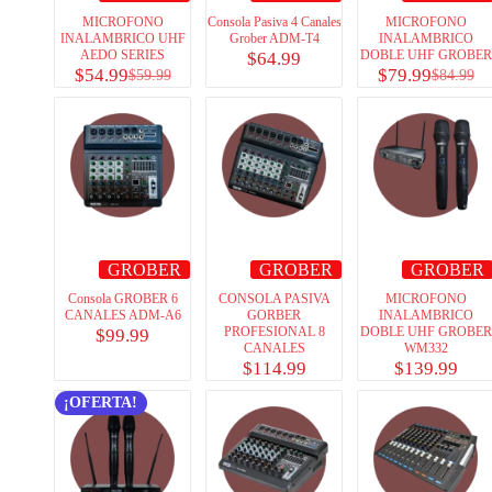
MICROFONO
Consola Pasiva 4 Canales
MICROFONO
INALAMBRICO UHF
Grober ADM-T4
INALAMBRICO
AEDO SERIES
DOBLE UHF GROBER
$
64.99
$
54.99
$
79.99
$
59.99
$
84.99
GROBER
GROBER
GROBER
Consola GROBER 6
CONSOLA PASIVA
MICROFONO
CANALES ADM-A6
GORBER
INALAMBRICO
PROFESIONAL 8
DOBLE UHF GROBER
$
99.99
CANALES
WM332
$
114.99
$
139.99
¡OFERTA!