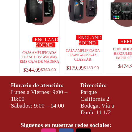
ENGLAND
ENGLAND
HER
SOUND
SOUND
CONTROL
CAJA AMPLIFICADA
CAJA AMPLIFICADA
HERCULES
ES-BIG-BOSS-12
CLASE H 15″ 450 Watts
IMPULSE 
CLASE AB
RMS CAJA DE MADERA
$
474.
$
179.99
$
189.99
$
344.99
$
369.99
Horario de atención:
Dirección:
Lunes a Viernes: 9:00 –
Parque
18:00
California 2
Sábados: 9:00 – 14:00
Bodega, Vía a
Daule 11 1/2
Síguenos en nuestras redes sociales: