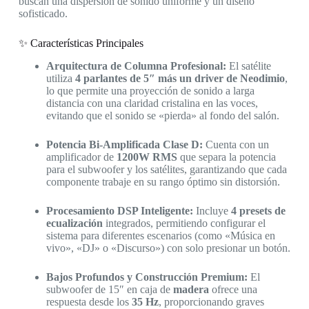
buscan una dispersión de sonido uniforme y un diseño
sofisticado.
✨ Características Principales
Arquitectura de Columna Profesional:
El satélite
utiliza
4 parlantes de 5″ más un driver de Neodimio
,
lo que permite una proyección de sonido a larga
distancia con una claridad cristalina en las voces,
evitando que el sonido se «pierda» al fondo del salón.
Potencia Bi-Amplificada Clase D:
Cuenta con un
amplificador de
1200W RMS
que separa la potencia
para el subwoofer y los satélites, garantizando que cada
componente trabaje en su rango óptimo sin distorsión.
Procesamiento DSP Inteligente:
Incluye
4 presets de
ecualización
integrados, permitiendo configurar el
sistema para diferentes escenarios (como «Música en
vivo», «DJ» o «Discurso») con solo presionar un botón.
Bajos Profundos y Construcción Premium:
El
subwoofer de 15″ en caja de
madera
ofrece una
respuesta desde los
35 Hz
, proporcionando graves