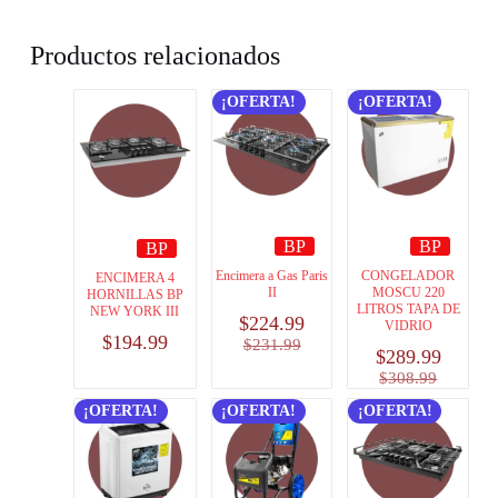
Productos relacionados
¡OFERTA!
¡OFERTA!
BP
BP
BP
Encimera a Gas Paris
CONGELADOR
ENCIMERA 4
II
MOSCU 220
HORNILLAS BP
LITROS TAPA DE
NEW YORK III
$
224.99
VIDRIO
$
194.99
$
231.99
$
289.99
$
308.99
¡OFERTA!
¡OFERTA!
¡OFERTA!