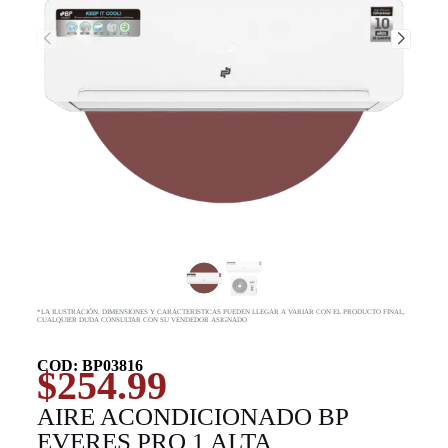
*LA ILUSTRACIÓN, DIMENSIONES Y CARACTERISTICAS PUEDEN LLEGAR A VARIAR CON EL PRODUCTO FINAL,
CUALQUIER DUDA CONSULTAR CON SU VENDEDOR ASIGNADO
COD: BP03816
$
254.99
AIRE ACONDICIONADO BP
EVERES PRO 1 ALTA