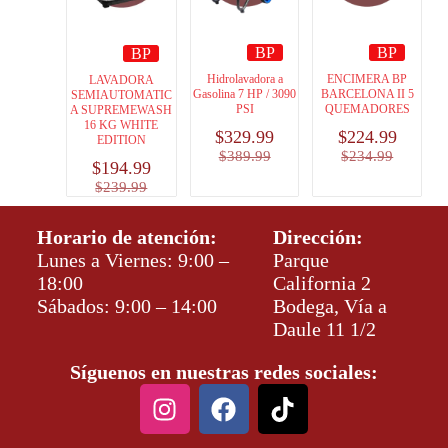
BP
BP
BP
Hidrolavadora a
ENCIMERA BP
LAVADORA
Gasolina 7 HP / 3090
BARCELONA II 5
SEMIAUTOMATIC
PSI
QUEMADORES
A SUPREMEWASH
16 KG WHITE
$
329.99
$
224.99
EDITION
$
389.99
$
234.99
$
194.99
$
239.99
Horario de atención:
Dirección:
Lunes a Viernes: 9:00 –
Parque
18:00
California 2
Sábados: 9:00 – 14:00
Bodega, Vía a
Daule 11 1/2
Síguenos en nuestras redes sociales: