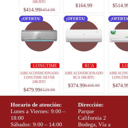
18K/BTU
$
164.99
$
514.9
$
414.99
$
454.99
¡OFERTA!
¡OFERTA!
¡OFERTA
LONGTIME
RCA
L
AIRE ACONDICIONADO
AIRE ACONDICIONADO
AIRE ACO
LONGTIME SILVER
RCA 18K/BTU
LONGTIM
24K/BTU
$
374.99
$
474.9
$
408.99
$
479.99
$
529.99
Horario de atención:
Dirección:
Lunes a Viernes: 9:00 –
Parque
18:00
California 2
Sábados: 9:00 – 14:00
Bodega, Vía a