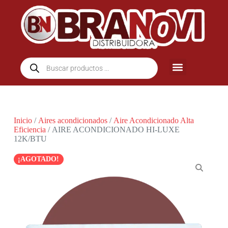
Inicio
/
Aires acondicionados
/
Aire Acondicionado Alta
Eficiencia
/ AIRE ACONDICIONADO HI-LUXE
12K/BTU