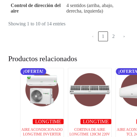
Control de dirección del
4 sentidos (arriba, abajo,
aire
derecha, izquierda)
Showing 1 to 10 of 14 entries
‹
1
2
›
Productos relacionados
¡OFERTA!
¡OFERTA
LONGTIME
LONGTIME
AIRE ACONDICIONADO
CORTINA DE AIRE
AIRE ACO
LONGTIME INVERTER
LONGTIME 120CM 220V
TCL 2