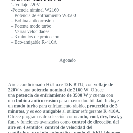
‘- Voltaje 220V
-Potencia niminal W2160
– Potencia de enfriamiento W3500
– Bobina anticorrosion
– Potente modo turbo
– Varias velocidades
– 3 minutos de proteccion
– Eco-amigable R-410A
Agotado
Aire acondicionado
Hi-Luxe 12K BTU
, con
voltaje de
220V
y una
potencia nominal de 2160 W
. Ofrece
una
potencia de enfriamiento de 3500 W
y cuenta con
una
bobina anticorrosión
para mayor durabilidad. Incluye
un
modo turbo
para enfriamiento rápido,
protección de 3
minutos
, y es
eco-amigable
al utilizar refrigerante
R-410A
.
Ofrece programas de selección como
auto, cool, dry, heat, y
fan
, y funciones avanzadas como
control de dirección del
aire en 4 sentidos
,
control de velocidad del
ventilador
,
apagado automático
,
modo SLEEP
,
bloqueo