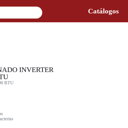
Catálogos
NADO INVERTER
TU
000 BTU
as
acterias