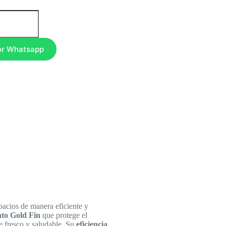
or Whatsapp
pacios de manera eficiente y
to Gold Fin
que protege el
e fresco y saludable. Su
eficiencia