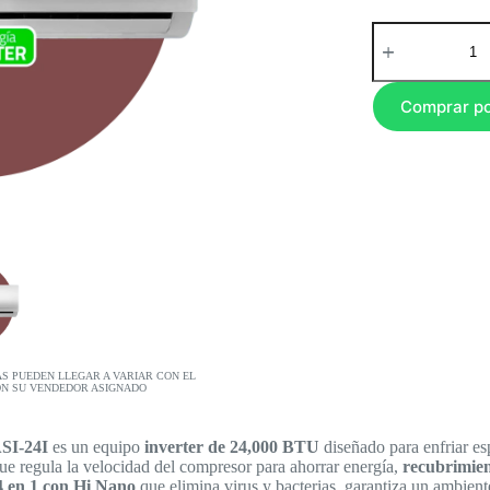
Comprar p
AS PUEDEN LLEGAR A VARIAR CON EL
ON SU VENDEDOR ASIGNADO
SI-24I
es un equipo
inverter de 24,000 BTU
diseñado para enfriar es
e regula la velocidad del compresor para ahorrar energía,
recubrimien
 4 en 1 con Hi Nano
que elimina virus y bacterias, garantiza un ambient