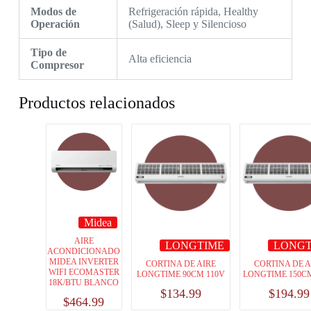
Modos de
Refrigeración rápida, Healthy
Operación
(Salud), Sleep y Silencioso
Tipo de
Alta eficiencia
Compresor
Productos relacionados
Midea
AIRE
LONGTIME
LONGT
ACONDICIONADO
MIDEA INVERTER
CORTINA DE AIRE
CORTINA DE A
WIFI ECOMASTER
LONGTIME 90CM 110V
LONGTIME 150CM
18K/BTU BLANCO
$
134.99
$
194.99
$
464.99