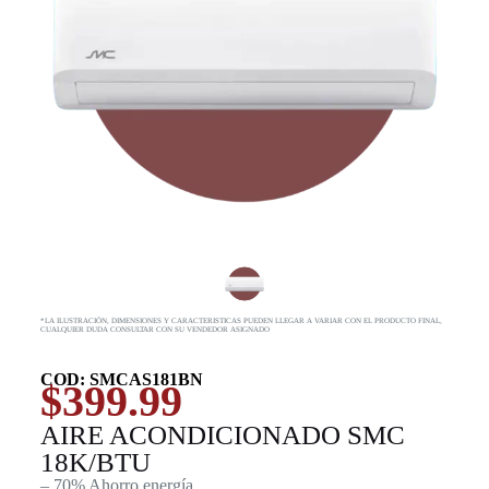
*LA ILUSTRACIÓN, DIMENSIONES Y CARACTERISTICAS PUEDEN LLEGAR A VARIAR CON EL PRODUCTO FINAL,
CUALQUIER DUDA CONSULTAR CON SU VENDEDOR ASIGNADO
COD: SMCAS181BN
$
399.99
AIRE ACONDICIONADO SMC
18K/BTU
– 70% Ahorro energía