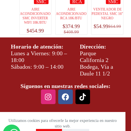
SMC
RCA
SMC
AIRE
AIRE
VENTILADOR DE
ACONDICIONADO
ACONDICIONADO
PEDESTAL SMC 16″
SMC INVERTER
RCA 18K/BTU
NEGRO
WIFI 18K/BTU
$
374.99
$
54.99
$
64.99
$
454.99
$
408.99
Horario de atención:
Dirección:
Lunes a Viernes: 9:00 –
Parque
18:00
California 2
Sábados: 9:00 – 14:00
Bodega, Vía a
Daule 11 1/2
Síguenos en nuestras redes sociales:
Utilizamos cookies para ofrecerle la mejor experiencia en nuestro
sitio web.