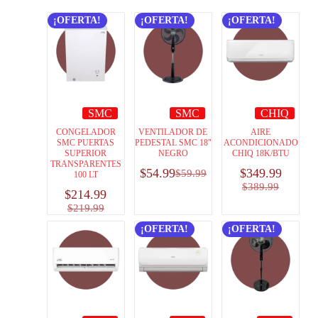
¡OFERTA!
¡OFERTA!
¡OFERTA!
SMC
SMC
CHIQ
CONGELADOR
VENTILADOR DE
AIRE
SMC PUERTAS
PEDESTAL SMC 18″
ACONDICIONADO
SUPERIOR
NEGRO
CHIQ 18K/BTU
TRANSPARENTES
$
54.99
$
349.99
$
59.99
100 LT
$
389.99
$
214.99
$
219.99
¡OFERTA!
¡OFERTA!