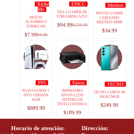
Xtrike
EPICC
Meetion
Me
SILLA GAMER DE
MOUSE GAMER
STREAMING AZUL
MOUSE
CABLEADO
ALAMBRICO
MEETION M990
$
94.99
$
129.99
XTRIKE ME
$
34.99
$
7.99
$
9.99
PS5
Epson
TECNO
PLAYSTATION 5
IMPRESORA
TECNO CAMON 40
DVD VERSION
EPSON L1250
16GB/256GB
SLIM
SISTEMA DE
$
249.99
TINTA CONTINUA
$
889.99
$
189.99
Horario de atención:
Dirección: