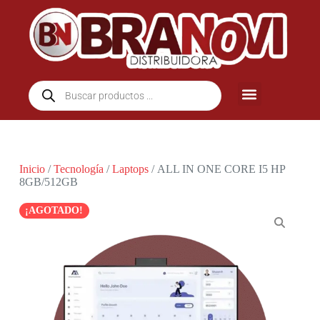
Inicio
/
Tecnología
/
Laptops
/ ALL IN ONE CORE I5 HP
8GB/512GB
¡AGOTADO!