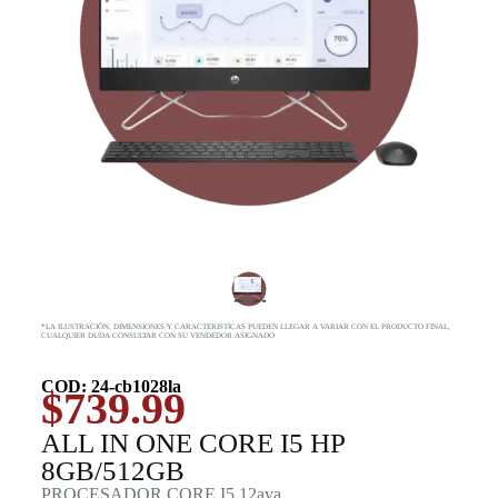
*LA ILUSTRACIÓN, DIMENSIONES Y CARACTERISTICAS PUEDEN LLEGAR A VARIAR CON EL PRODUCTO FINAL,
CUALQUIER DUDA CONSULTAR CON SU VENDEDOR ASIGNADO
COD: 24-cb1028la
$
739.99
ALL IN ONE CORE I5 HP
8GB/512GB
PROCESADOR CORE I5 12ava