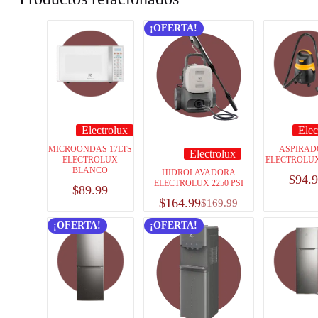
¡OFERTA!
Electrolux
Elec
MICROONDAS 17LTS
ASPIRA
Electrolux
ELECTROLUX
ELECTROLUX
BLANCO
HIDROLAVADORA
$
94.
ELECTROLUX 2250 PSI
$
89.99
$
164.99
$
169.99
¡OFERTA!
¡OFERTA!