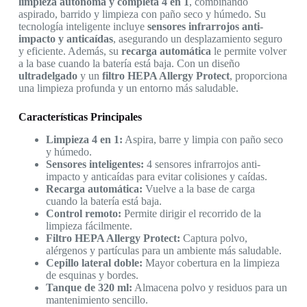
limpieza autónoma y completa 4 en 1
, combinando
aspirado, barrido y limpieza con paño seco y húmedo. Su
tecnología inteligente incluye
sensores infrarrojos anti-
impacto y anticaídas
, asegurando un desplazamiento seguro
y eficiente. Además, su
recarga automática
le permite volver
a la base cuando la batería está baja. Con un diseño
ultradelgado
y un
filtro HEPA Allergy Protect
, proporciona
una limpieza profunda y un entorno más saludable.
Características Principales
Limpieza 4 en 1:
Aspira, barre y limpia con paño seco
y húmedo.
Sensores inteligentes:
4 sensores infrarrojos anti-
impacto y anticaídas para evitar colisiones y caídas.
Recarga automática:
Vuelve a la base de carga
cuando la batería está baja.
Control remoto:
Permite dirigir el recorrido de la
limpieza fácilmente.
Filtro HEPA Allergy Protect:
Captura polvo,
alérgenos y partículas para un ambiente más saludable.
Cepillo lateral doble:
Mayor cobertura en la limpieza
de esquinas y bordes.
Tanque de 320 ml:
Almacena polvo y residuos para un
mantenimiento sencillo.