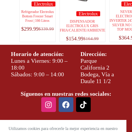
Electrolux
Elec
Refrigerador Electrolux
NEVE
Electrolux
Bottom Freezer Smart
ELECTRO
Frost | 166 Litros
INVERTER 24
DISPENSADOR
SILVER NO
ELECTROLUX GRIS
$
299.99
$
339.99
TOP MO
FRIA/CALIENTE/AMBIENTE
$
364.
$
154.99
$
164.99
Horario de atención:
Dirección:
Lunes a Viernes: 9:00 –
Parque
18:00
California 2
Sábados: 9:00 – 14:00
Bodega, Vía a
Daule 11 1/2
Síguenos en nuestras redes sociales:
Utilizamos cookies para ofrecerle la mejor experiencia en nuestro