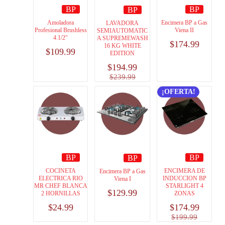
BP
BP
BP
Amoladora
Encimera BP a Gas
LAVADORA
Profesional Brushless
Viena II
SEMIAUTOMATIC
4.1/2″
A SUPREMEWASH
$
174.99
16 KG WHITE
$
109.99
EDITION
$
194.99
$
239.99
¡OFERTA!
BP
BP
BP
COCINETA
ENCIMERA DE
Encimera BP a Gas
ELECTRICA RIO
INDUCCION BP
Viena I
MR CHEF BLANCA
STARLIGHT 4
$
129.99
2 HORNILLAS
ZONAS
$
24.99
$
174.99
$
199.99