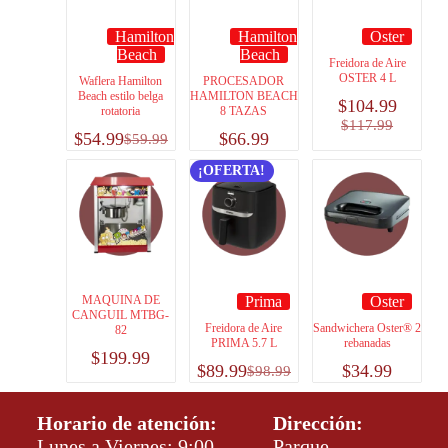
Hamilton
Hamilton
Oster
Beach
Beach
Freidora de Aire
OSTER 4 L
Waflera Hamilton
PROCESADOR
Beach estilo belga
HAMILTON BEACH
$
104.99
rotatoria
8 TAZAS
$
117.99
$
54.99
$
66.99
$
59.99
¡OFERTA!
MAQUINA DE
Prima
Oster
CANGUIL MTBG-
Freidora de Aire
Sandwichera Oster® 2
82
PRIMA 5.7 L
rebanadas
$
199.99
$
89.99
$
34.99
$
98.99
Horario de atención:
Dirección:
Lunes a Viernes: 9:00 –
Parque