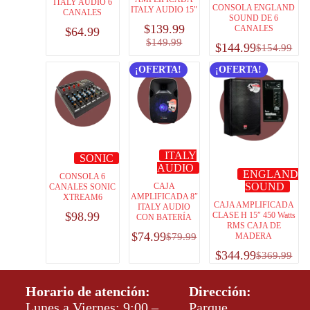
ITALY AUDIO 6
CONSOLA ENGLAND
ITALY AUDIO 15″
CANALES
SOUND DE 6
$
139.99
CANALES
$
64.99
$
149.99
$
144.99
$
154.99
¡OFERTA!
¡OFERTA!
ITALY
SONIC
AUDIO
ENGLAND
CONSOLA 6
SOUND
CAJA
CANALES SONIC
AMPLIFICADA 8″
XTREAM6
CAJA AMPLIFICADA
ITALY AUDIO
$
98.99
CLASE H 15″ 450 Watts
CON BATERÍA
RMS CAJA DE
$
74.99
$
79.99
MADERA
$
344.99
$
369.99
Horario de atención:
Dirección:
Lunes a Viernes: 9:00 –
Parque