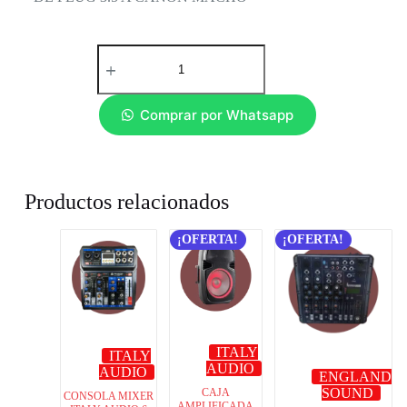
Comprar por Whatsapp
Productos relacionados
¡OFERTA!
¡OFERTA!
ITALY
ITALY
AUDIO
AUDIO
ENGLAND
SOUND
CAJA
CONSOLA MIXER
AMPLIFICADA