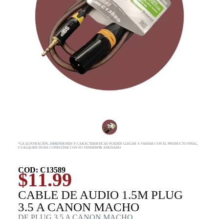
*LA ILUSTRACIÓN, DIMENSIONES Y CARACTERISTICAS PUEDEN LLEGAR A VARIAR CON EL PRODUCTO FINAL,
CUALQUIER DUDA CONSULTAR CON SU VENDEDOR ASIGNADO
COD: C13589
$
11.99
CABLE DE AUDIO 1.5M PLUG
3.5 A CANON MACHO
DE PLUG 3.5 A CANON MACHO