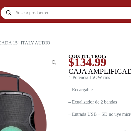
CADA 15″ ITALY AUDIO
COD: ITL-TRO15
$
134.99
CAJA AMPLIFICAD
‘- Potencia 15OW rms
– Recargable
– Ecualizador de 2 bandas
– Entrada USB – SD nc uye micro