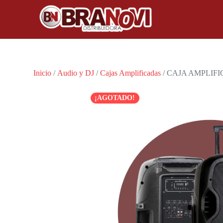
Inicio
/
Audio y DJ
/
Cajas Amplificadas
/ CAJA AMPLIFI
¡AGOTADO!