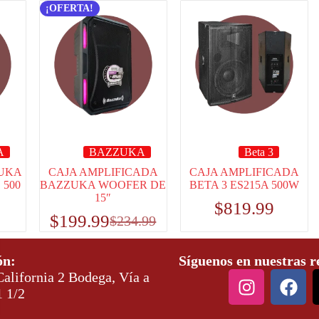
¡OFERTA!
A
BAZZUKA
Beta 3
UKA
CAJA AMPLIFICADA
CAJA AMPLIFICADA
 500
BAZZUKA WOOFER DE
BETA 3 ES215A 500W
15″
$
819.99
$
199.99
$
234.99
ón:
Síguenos en nuestras r
alifornia 2 Bodega, Vía a
1 1/2