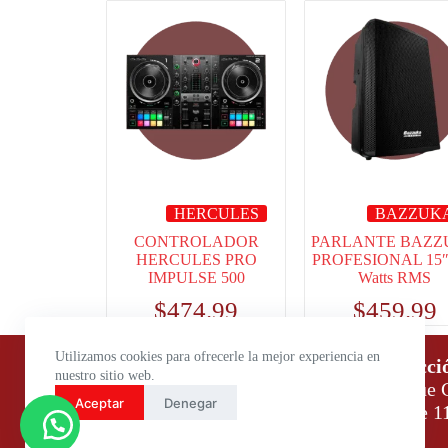
HERCULES
BAZZUK
CONTROLADOR
PARLANTE BAZZ
HERCULES PRO
PROFESIONAL 15″
IMPULSE 500
Watts RMS
$
474.99
$
459.99
Utilizamos cookies para ofrecerle la mejor experiencia en
Horario de atención:
Direcci
nuestro sitio web.
Lunes a Viernes: 9:00 – 18:00
Parque C
Aceptar
Denegar
Sábados: 9:00 – 14:00
Daule 1