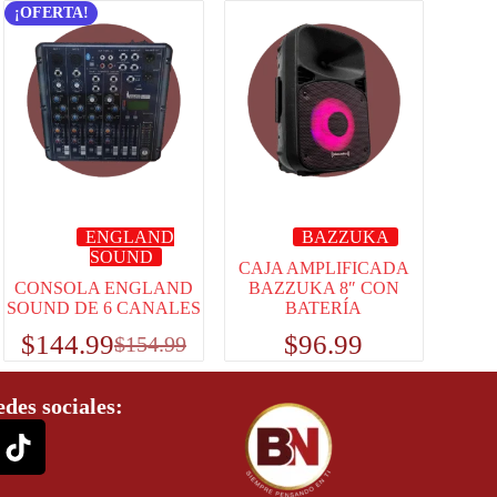
¡OFERTA!
ENGLAND
BAZZUKA
SOUND
CAJA AMPLIFICADA
CONSOLA ENGLAND
BAZZUKA 8″ CON
SOUND DE 6 CANALES
BATERÍA
$
144.99
$
96.99
$
154.99
edes sociales: