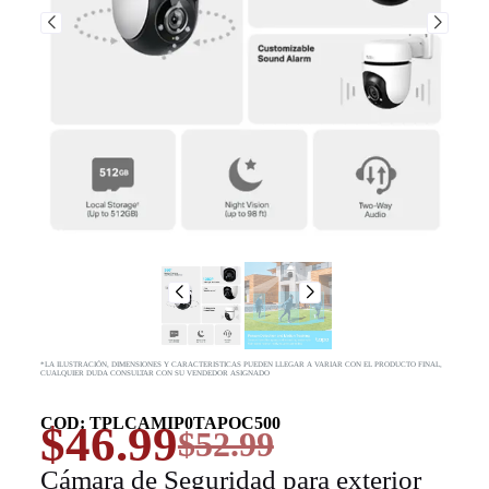
*LA ILUSTRACIÓN, DIMENSIONES Y CARACTERISTICAS PUEDEN LLEGAR A VARIAR CON EL PRODUCTO FINAL,
CUALQUIER DUDA CONSULTAR CON SU VENDEDOR ASIGNADO
COD: TPLCAMIP0TAPOC500
$
46.99
$
52.99
Cámara de Seguridad para exterior