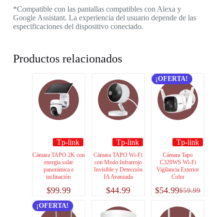
*Compatible con las pantallas compatibles con Alexa y
Google Assistant. La experiencia del usuario depende de las
especificaciones del dispositivo conectado.
Productos relacionados
¡OFERTA!
Tp-link
Tp-link
Tp-link
Cámara TAPO 2K con
Cámara TAPO Wi-Fi
Cámara Tapo
energía solar
con Modo Infrarrojo
C320WS Wi-Fi
panorámica e
Invisible y Detección
Vigilancia Exterior
inclinación
IA Avanzada
Color
$
99.99
$
44.99
$
54.99
$
59.99
¡OFERTA!