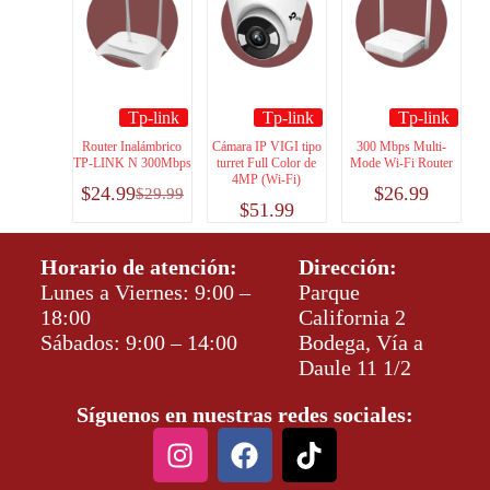
Tp-link
Tp-link
Tp-link
Router Inalámbrico
Cámara IP VIGI tipo
300 Mbps Multi-
TP-LINK N 300Mbps
turret Full Color de
Mode Wi-Fi Router
4MP (Wi-Fi)
$
24.99
$
26.99
$
29.99
$
51.99
Horario de atención:
Dirección:
Lunes a Viernes: 9:00 –
Parque
18:00
California 2
Sábados: 9:00 – 14:00
Bodega, Vía a
Daule 11 1/2
Síguenos en nuestras redes sociales: