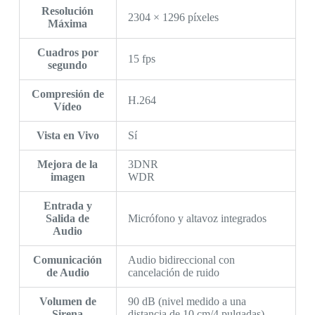
Resolución
2304 × 1296 píxeles
Máxima
Cuadros por
15 fps
segundo
Compresión de
H.264
Vídeo
Vista en Vivo
Sí
Mejora de la
3DNR
imagen
WDR
Entrada y
Salida de
Micrófono y altavoz integrados
Audio
Comunicación
Audio bidireccional con
de Audio
cancelación de ruido
Volumen de
90 dB (nivel medido a una
Sirena
distancia de 10 cm/4 pulgadas)