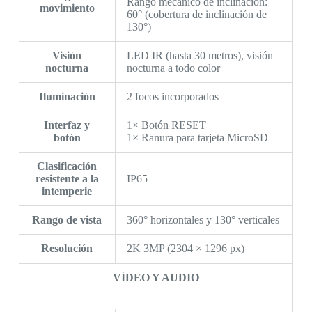
Rango mecánico de inclinación:
movimiento
60° (cobertura de inclinación de
130°)
Visión
LED IR (hasta 30 metros), visión
nocturna
nocturna a todo color
Iluminación
2 focos incorporados
Interfaz y
1× Botón RESET
botón
1× Ranura para tarjeta MicroSD
Clasificación
resistente a la
IP65
intemperie
Rango de vista
360° horizontales y 130° verticales
Resolución
2K 3MP (2304 × 1296 px)
VÍDEO Y AUDIO