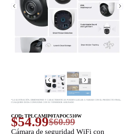
*LA ILUSTRACIÓN, DIMENSIONES Y CARACTERISTICAS PUEDEN LLEGAR A VARIAR CON EL PRODUCTO FINAL,
CUALQUIER DUDA CONSULTAR CON SU VENDEDOR ASIGNADO
COD: TPLCAMIP0TAPOC510W
$
54.99
$
60.99
Cámara de seguridad WiFi con