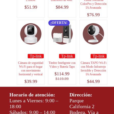
2.8MM
exteriores de 4MP
Visión Nocturna
ColorPro y Detección
$
51.99
$
84.99
IA Avanzada
$
76.99
¡OFERTA!
Tp-link
Tp-link
Tp-link
Cámara de seguridad
Timbre Inteligente con
Cámara TAPO Wi-Fi
Wi-Fi para el hogar
Vídeo y Batería Tapo
con Modo Infrarrojo
con movimiento
Invisible y Detección
$
114.99
horizontal y vertical
IA Avanzada
$
119.99
$
39.99
$
44.99
Horario de atención:
Dirección:
Lunes a Viernes: 9:00 –
Parque
18:00
California 2
Sábados: 9:00 – 14:00
Bodega, Vía a